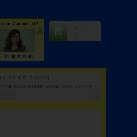
Fr
shopping_cart
Panier:

:
+33609815416
(0)
DAITEM D8000 (224MHZ)
GAMME INTERPHONE DAITEM LOGISTY HAGER
