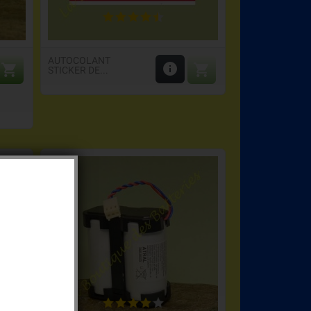
AUTOCOLANT



STICKER DE...