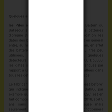
Quelques astuces
:
les Piles et batteries
: les batteries Lithium Daitem ou
Batsecur se conservent très longtemps, les batteries
d'origine Daitem indiquent une date de fabrication, les
dates des batteries que nous vendons varient en général
entre, au mieux 3 mois et parfois plus de 1 an, en effet
des batteries tels les Batli01 sont aujourd’hui très peu
utilisées, dans les claviers DP8000 et quelques
détecteurs des plus anciennes gamme D8000 Dp8000,
les dates sont donc plus longues car peu vendues par
rapport à une batterie Batli26 ou Batli38 installées dans
tous les détecteurs et claviers e-Nova et Espace.
Le fabricant Batsecur, lui indique une date "best before"
qui indique "meilleure avant", une batterie Batli06 par
exemple qui indique une date " best before 2026" est en
fait composée de batteries de fabrication en 2018, soit 8
ans sans que la batterie soit défectueuse mais
seulement meilleure avant 2026, mais fonctionnera