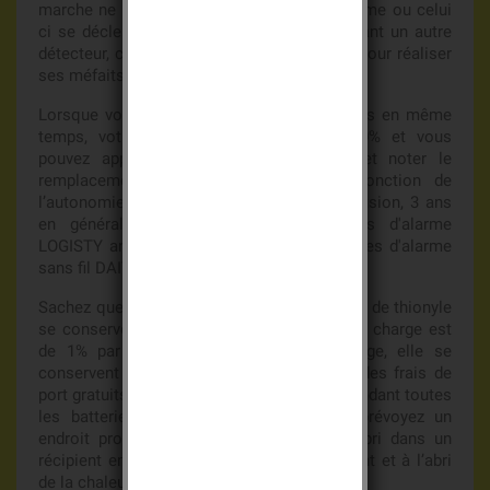
marche ne pas déclenchera pas votre système ou celui
ci se déclenchera plus tard en passant devant un autre
détecteur, ceci laissant du temps au voleur pour réaliser
ses méfaits.
Lorsque vous remplacez toutes les batteries en même
temps, votre système est efficace à 100% et vous
pouvez appliquer une date anniversaire et noter le
remplacement à une date précise en fonction de
l’autonomie de votre système d’alarme intrusion, 3 ans
en général sur la plupart des systèmes d'alarme
LOGISTY anciens et 5 ans pour les systèmes d'alarme
sans fil DAITEM.
Sachez que les batteries Lithium au chlorure de thionyle
se conservent très bien, en effet la perte de charge est
de 1% par an, pas de soucis de stockage, elle se
conservent plus de dix ans, alors profitez des frais de
port gratuits à partir de 66 euros en commandant toutes
les batteries que vous avez besoin, et prévoyez un
endroit propre et sec, et mettez les à l’abri dans un
récipient en plastique fermé hermétiquement et à l’abri
de la chaleur et du froid.