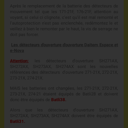
Après le remplacement de la batterie des détecteurs de
mouvement tel que les 171-21F, 176-21F, attention au
voyant, si celui ci clignote, c'est qu'il est mal remonté et
l'autoprotection n'est pas enclenchée, redémontez le et
veillez à bien le remonter par le haut, la vis de serrage ne
doit pas forcer.
Les détecteurs d'ouverture d'ouverture Daitem Espace et
e-Nova
Attention:
les détecteurs d'ouverture SH271AX,
SH272AX, SH273AX, SH274AX sont les nouvelles
références des détecteurs d'ouverture 271-21X, 272-21X,
273-21X, 274-21X.
MAIS les batteries ont changées, les 271-21X, 272-21X,
273-21X, 274-21 étaient équipés de Batli28 et doivent
donc être équipés de
Batli38
.
Alors que les détecteurs d'ouverture SH271AX,
SH272AX, SH273AX, SH274AX doivent être équipés de
Batli31.