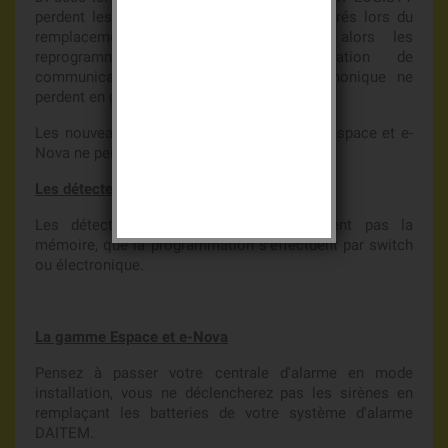
perdent les numéros de téléphone enregistrés lors du
remplacement des batteries, il faut alors les
reprogrammer, les nouvelles génération de
communicateur et de transmetteur téléphonique ne
perdent en général plus la mémoire.
Les nouveaux transmetteurs de la gamme Espace et e-
Nova ne perdent pas la mémoire.
Les détecteurs de mouvements
Les détecteurs de mouvement ne perdent pas la
mémoire, que la programmation s’effectuent par switch
ou électronique.
La gamme Espace et e-Nova
Pensez à passer votre centrale d'alarme en mode
installation, vous ne déclencherez pas les sirènes en
remplaçant les batteries de votre système d'alarme
DAITEM.