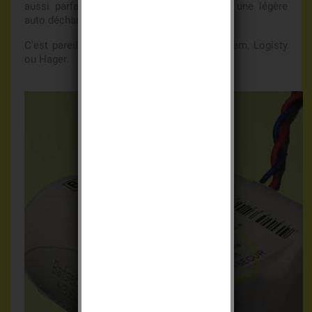
aussi parfaitement en 2027 ou 2028, avec une légère
auto décharge.
C'est pareil avec les bateries d'origine Daitem, Logisty
ou Hager.