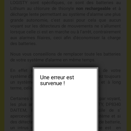
LOGISTY sont spécifiques, ce sont des batteries au
Lithium au chlorure de thionyle
non rechargeable
et à
décharge lente permettant au système d'alarme une plus
grande autonomie, c'est aussi pour cela que aucun
voyant sur les détecteurs de mouvements ne s'allument
lorsque celle ci est en marche ou à l'arrêt, contrairement
aux alarmes filaires, ceci afin d'économiser la charge
des batteries.
Nous vous conseillons de remplacer toute les batteries
de votre système d'alarme en même temps.
En effet si vous remplacez les batteries de votre
système d'alarme l'une après l'autre vous aurez toujours
Une erreur est
un système qui n'est pas efficace à 100% et à long
survenue !
terme, cela vous coutera finalement plus cher.
Certaines centrales ne vous avertissent que par voyant,
les plus anciennes tel que L3303F, LOGISTY, DP8340
DAITEM, il n'est donc pas toujours facile de s'
apercevoir d'un problème de batterie du système et si
des détecteurs de mouvement sont en panne de batterie,
un intrus qui passe devant lorsque l'alarme est en