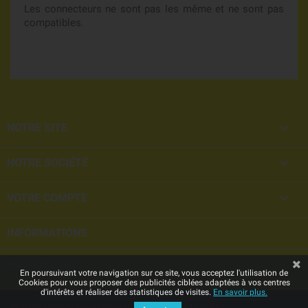
Les connecteurs ne sont pas les même et ne sont pas
compatibles.

NOTRE SITE

NOTRE SOCIÉTÉ

VOTRE COMPTE
INFORMATIONS

NOUS SUIVRE
En poursuivant votre navigation sur ce site, vous acceptez l'utilisation de
Cookies pour vous proposer des publicités ciblées adaptées à vos centres
d'intérêts et réaliser des statistiques de visites.
En savoir plus.
© 2026 - Boutique en ligne créée avec PrestaShop™