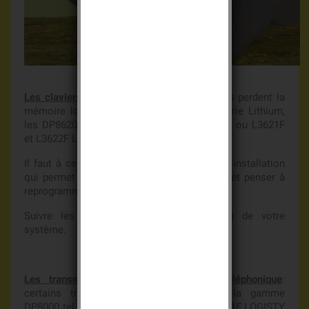
Les claviers de commande
: certains claviers perdent la
mémoire lors du remplacement de la batterie Lithium,
les DP8620x, Dp8621x, ou DP8622x DAITEM ou L3621F
et L3622F LOGISTY par exemple.
Il faut à ce moment reprogrammer le code installation
qui permet l'apprentissage à votre centrale et penser à
reprogrammer votre code maitre.
Suivre les procédures de programmation de votre
système.
Les transmetteurs et communicateurs téléphonique
:
certains transmetteurs téléphonique de la gamme
DP8000 tel que le DP8411x DAITEM ou L3411F LOGISTY