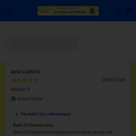

shopping_cart


AVIS CLIENTS
06/07/2026
William V.
check_circle_outline
Achat Vérifié
keyboard_arrow_right
Pile Bat22 3,6v 13Ah batsecur
Balti 22 Daitem nova
Balti 22 Daitem nova Batterie conforme et envoie très