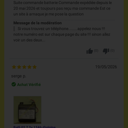
Suite commande batterie Commande expédiée depuis le
20 mai 2026 et toujours pas reçu ma commande Est ce
un site à arnaque je me pose la question
Message de la modération
Si vous trouvez un téléphone........appelez nous !!!
notre numéro est sur chaque page du site !!! sinon allez
voir un des deux...
thumb_up
thumb_down
(
0
)
(
0
)
19/05/2026
serge p.
check_circle_outline
Achat Vérifié
Batli 02 7,2v 13Ah d'origine