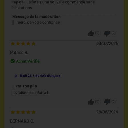
rapide ! Je ferais une nouvelle commande sans
hésitations.
Message de la modération
merci de votre confiance
thumb_up
thumb_down
(
0
)
(
0
)
03/07/2026
Patrice B.
check_circle_outline
Achat Vérifié
keyboard_arrow_right
Batli 26 3,6v 4Ah d'origine
Livraison pile
Livraison pile Parfait.
thumb_up
thumb_down
(
0
)
(
0
)
26/06/2026
BERNARD C.