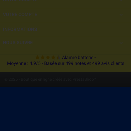

VOTRE COMPTE
INFORMATIONS

NOUS SUIVRE
Alarme batterie
-
Moyenne :
4.9
/
5
- Basée sur
499
notes et
499
avis clients
© 2026 - Boutique en ligne créée avec PrestaShop™