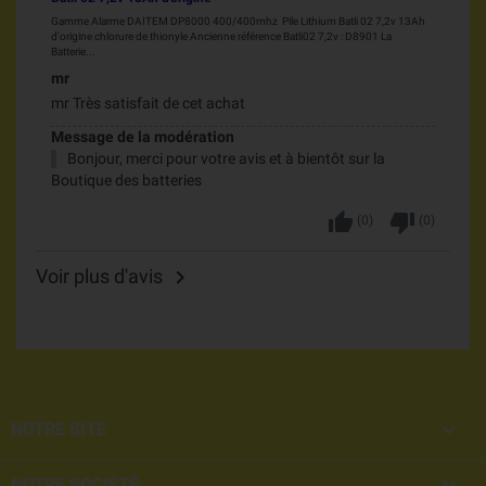
Gamme Alarme DAITEM DP8000 400/400mhz Pile Lithium Batli 02 7,2v 13Ah
d'origine chlorure de thionyle Ancienne référence Batli02 7,2v : D8901 La
Batterie...
mr
mr Très satisfait de cet achat
Message de la modération
Bonjour, merci pour votre avis et à bientôt sur la
Boutique des batteries
thumb_up
thumb_down
(
0
)
(
0
)
Voir plus d'avis


NOTRE SITE

NOTRE SOCIÉTÉ