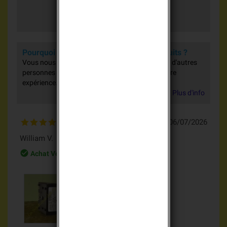
499 avis
Pourquoi donner votre avis sur nos produits ?
Vous nous aidez à nous améliorer et vous aidez d'autres
personnes dans leurs achats en partageant votre
expérience.
Plus d'info
06/07/2026
William V.
check_circle_outline
Achat Vérifié