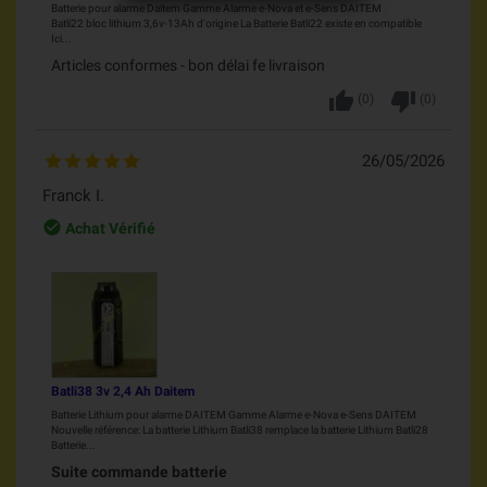
Batterie pour alarme Daitem Gamme Alarme e-Nova et e-Sens DAITEM
Batli22 bloc lithium 3,6v-13Ah d'origine La Batterie Batli22 existe en compatible
Ici...
Articles conformes - bon délai fe livraison
thumb_up
thumb_down
(
0
)
(
0
)
26/05/2026
Franck I.
check_circle_outline
Achat Vérifié
Batli38 3v 2,4 Ah Daitem
Batterie Lithium pour alarme DAITEM Gamme Alarme e-Nova e-Sens DAITEM
Nouvelle référence: La batterie Lithium Batli38 remplace la batterie Lithium Batli28
Batterie...
Suite commande batterie