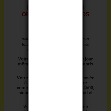
LES FRAIS D'ENVOIS
OFFERTS DÉS 69 EUROS
D'ACHAT
Frais d'envois 8,95 euros
Vous trouverez sur notre site toutes les piles et
batteries de remplacements pour les systèmes
d'alarme DAITEM, LOGISTY et DIAGRAL
Votre commande est préparée le jour
même de votre commande, y compris
le week end.
Votre commande est toujours déposée
à la poste le jour même si votre
commande nous parvient avant 14h00,
sinon le lendemain (sauf week end et
jours fériés).
Votre commande vous est livrée