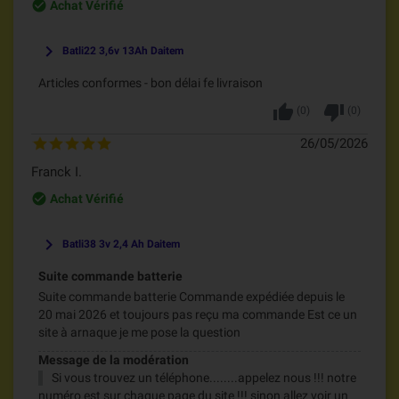
check_circle_outline
Achat Vérifié
keyboard_arrow_right
Batli22 3,6v 13Ah Daitem
Articles conformes - bon délai fe livraison
thumb_up
thumb_down
(
0
)
(
0
)
26/05/2026
Franck I.
check_circle_outline
Achat Vérifié
keyboard_arrow_right
Batli38 3v 2,4 Ah Daitem
Suite commande batterie
Suite commande batterie Commande expédiée depuis le
20 mai 2026 et toujours pas reçu ma commande Est ce un
site à arnaque je me pose la question
Message de la modération
Si vous trouvez un téléphone........appelez nous !!! notre
numéro est sur chaque page du site !!! sinon allez voir un