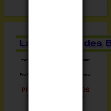
www.alarme-batterie.com devient www.alarme-
batterie.fr
Pour les clients, comptes, commandes etc.. aucun
changement
PROFITEZ DES PROMOS
SUR LES BATTERIES
D'ORIGINE DAITEM,
LOGISTY, HAGER