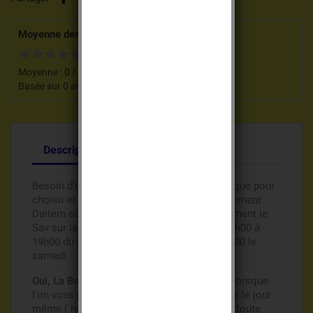
Moyenne des votes pour ce produit
Moyenne :
0
/
5
Basée sur
0
avis clients.
Description
Détails du produit
Besoin d'un renseignement, une aide technique pour
choisir et acheter vos batteries de remplacement
Daitem ou Logisty Hager ?, Appelez directement le
Sav sur la ligne directe au 0609815416, de 8h00 à
19h00 du lundi au vendredi et de 8h00 à 12h00 le
samedi.
Oui, La Boutique des batteries s'engage !!!
, lorsque
l'on vous promet l'envoi de votre commande le jour
même ( hors week end et jours fériés) pour toute