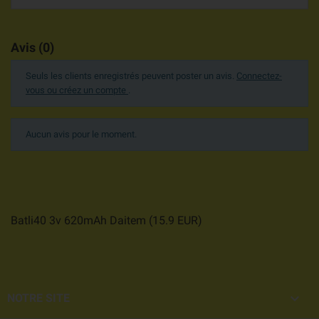
Avis (0)
Seuls les clients enregistrés peuvent poster un avis.
Connectez-
vous ou créez un compte
.
Aucun avis pour le moment.
Batli40 3v 620mAh Daitem
(
15.9
EUR
)

NOTRE SITE