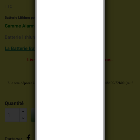
TTC
Batterie Lithium pour alarme DAITEM
Gamme Alarme e-Nova DAITEM
Batterie lithium Batli40 3v 620mAh d'origine
La Batterie Batli40 existe en compatible Ici
Livraison
gratuite et rapide dès 69 euros.
Votre commande est validée avant 14h00
Elle sera déposée à la poste
aujourd’hui
en colissimo
ou lettre suivi 48h00/72h00
(sauf
week-end et jours fériés)
Quantité

AJOUTER AU PANIER
Partager