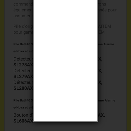
commande passée avant 14h00, nous assurons
également les stocks nécessaires toute l'année pour
assumer cet engagement.
Pile d'origine Batli40 3v 620mAh d'origine DAITEM
pour gamme Alarme e-Nova et e-Sens DAITEM
Pile Batli40 3v
pour détecteur d'ouverture Magshield Gamme Alarme
e-Nova et e-Sens DAITEM
Détecteur d'ouverture Magshield
SH278AX,
SL278AX
Détecteur d'ouverture Magshield
SH279AX,
SL279AX
Détecteur d'ouverture Magshield
SH280AX,
SL280AX
Pile Batli40 3v
pour bouton d'appel d'alerte ou confort Gamme Alarme
e-Nova et e-Sens DAITEM
Bouton d'appel d'alerte ou confort
SL605AX,
SL606AX