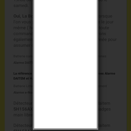
samedi.
Oui, La Boutique des batteries s'engage !!!
, lorsque
l'on vous promet l'envoi de votre commande le jour
même ( hors week end et jours fériés) pour toute
commande passée avant 14h00, nous assurons
également les stocks nécessaires toute l'année pour
assumer cet engagement.
Batterie compatible Batsecur Batxu15 3v 3Ah
pour les Gammes
Alarme DAITEM et HAGER
La référence d'origine Daitem est Batxu15X pour les Gammes
Alarme
DAITEM et HAGER
Batterie Lithium Batxu15X 3v 3Ah pour détecteur de mouvement
Alarme e-Nova Daitem
Détecteur de mouvement à prise d'images daitem
SH156AX
( deux batteries si utilisation de badges
main libre SH808AX )
Détecteur de mouvement à prise d'images daitem