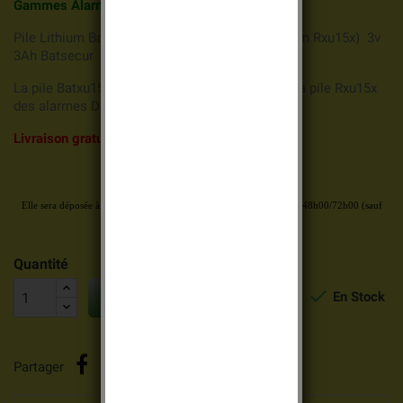
Gammes Alarme DAITEM et HAGER
Pile Lithium Batxu15 ( référence d'origine Daitem Rxu15x) 3v
3Ah Batsecur
La pile Batxu15 Batsecur compatible remplace la pile Rxu15x
des alarmes Daitem et Hager
Livraison
gratuite et rapide dès 69 euros.
Votre commande est validée avant 14h00
Elle sera déposée à la poste
aujourd’hui
en colissimo
ou lettre suivi 48h00/72h00
(sauf
week-end et jours fériés)
Quantité


En Stock
AJOUTER AU PANIER
Partager