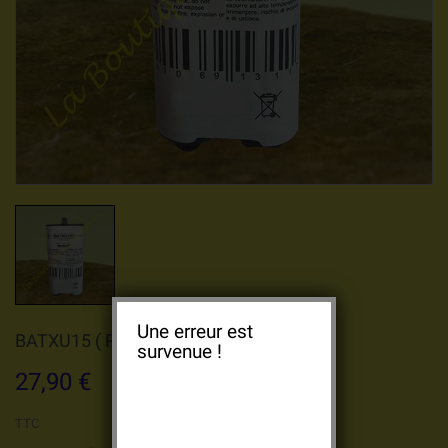
Une erreur est
BATXU15 ( RXU15X ) BATSECUR
survenue !
27,90 €
TTC