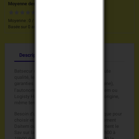
Moyenne des votes pour ce produit
Moyenne :
0
/
5
Basée sur
0
avis clients.
Description
Détails du produit
Batsecur est un fabricant de batteries de haute
qualité, les batteries Lithium Batsecur sont
garanties
( comme les batteries d'origine),
6 mois
l'autonomie de votre système d'alarme Daitem ou
Logisty Hager est identique aux batteries d'origine,
même tension 3,6 volts ou 7,2 volts.
Besoin d'un renseignement, une aide technique pour
choisir et acheter vos batteries de remplacement
Daitem ou Logisty Hager ?, Appelez directement le
Sav sur la ligne directe au 0609815416, de 8h00 à
19h00 du lundi au vendredi et de 8h00 à 12h00 le