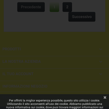
Precedente
1
2
Successivo

PRODOTTI

LA NOSTRA AZIENDA

IL TUO ACCOUNT
INFORMAZIONI NEGOZIO

SEGUICI
Per offrirti la miglior esperienza possibile, questo sito utilizza i cookie.
Utilizzando il sito acconsenti all'uso dei cookie. Abbiamo pubblicato una
nuova informativa sui cookie, dove puoi trovare maggiori informazioni sui