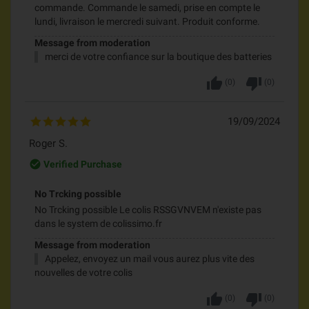
commande. Commande le samedi, prise en compte le
lundi, livraison le mercredi suivant. Produit conforme.
Message from moderation
merci de votre confiance sur la boutique des batteries
thumb_up
thumb_down
(
0
)
(
0
)
19/09/2024
Roger S.
check_circle_outline
Verified Purchase
No Trcking possible
No Trcking possible Le colis RSSGVNVEM n'existe pas
dans le system de colissimo.fr
Message from moderation
Appelez, envoyez un mail vous aurez plus vite des
nouvelles de votre colis
thumb_up
thumb_down
(
0
)
(
0
)