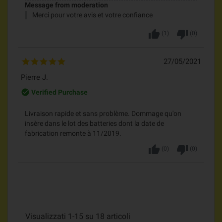
Message from moderation
Merci pour votre avis et votre confiance
thumb_up
thumb_down
(
1
)
(
0
)
27/05/2021
Pierre J.
check_circle_outline
Verified Purchase
Livraison rapide et sans problème. Dommage qu'on
insère dans le lot des batteries dont la date de
fabrication remonte à 11/2019.
thumb_up
thumb_down
(
0
)
(
0
)
Visualizzati 1-15 su 18 articoli