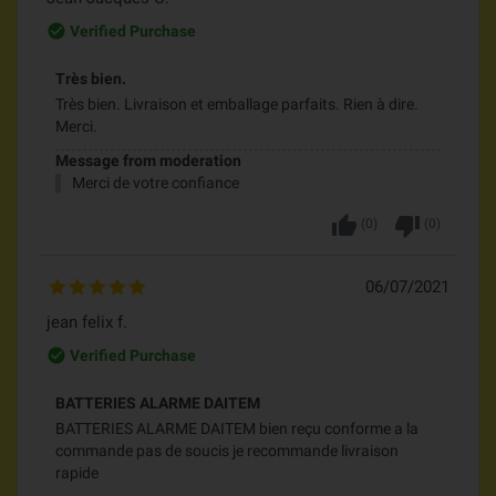
check_circle_outline
Verified Purchase
Très bien.
Très bien. Livraison et emballage parfaits. Rien à dire.
Merci.
Message from moderation
Merci de votre confiance
thumb_up
thumb_down
(
0
)
(
0
)
06/07/2021
jean felix f.
check_circle_outline
Verified Purchase
BATTERIES ALARME DAITEM
BATTERIES ALARME DAITEM bien reçu conforme a la
commande pas de soucis je recommande livraison
rapide