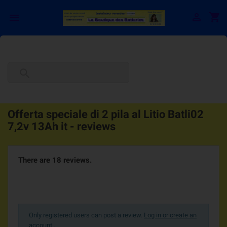

shopping_cart


Offerta speciale di 2 pila al Litio Batli02
7,2v 13Ah it - reviews
There are 18 reviews.
Only registered users can post a review.
Log in or create an
account
.