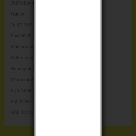
78270,Bonnières sur seine
France
Tel:01.30.98.91.01
Port:06.09.81.54.16
Mail:contact@antenne-alarme.com
Webmaster:Herry yannick
Hebergeur:www.1and1.fr
N° déclaration CNIL:1485000
RCS:432961308 00017
RM:432961308
NAF:4321A