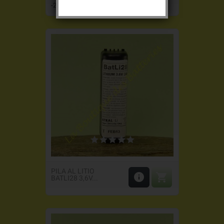
base
-2,00 €
PILA AL LITIO


BATLI28 3,6V...