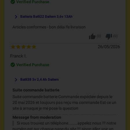
check_circle_outline
Verified Purchase
keyboard_arrow_right
Batteria Batli22 Daitem 3,6v 13Ah
Articles conformes - bon délai fe livraison
thumb_up
thumb_down
(
0
)
(
0
)
26/05/2026
Franck I.
check_circle_outline
Verified Purchase
keyboard_arrow_right
Batli38 3v 2,4 Ah Daitem
Suite commande batterie
Suite commande batterie Commande expédiée depuis le
20 mai 2026 et toujours pas reçu ma commande Est ce un
site à arnaque je me pose la question
Message from moderation
Si vous trouvez un téléphone........appelez nous !!! notre
numéro est sur chaque page du site !!! sinon allez voir un