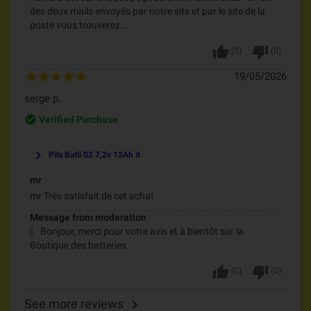
des deux mails envoyés par notre site et par le site de la
poste vous trouverez...
thumb_up
thumb_down
(
0
)
(
0
)
19/05/2026
serge p.
check_circle_outline
Verified Purchase
keyboard_arrow_right
Pila Batli 02 7,2v 13Ah it
mr
mr Très satisfait de cet achat
Message from moderation
Bonjour, merci pour votre avis et à bientôt sur la
Boutique des batteries
thumb_up
thumb_down
(
0
)
(
0
)
See more reviews
