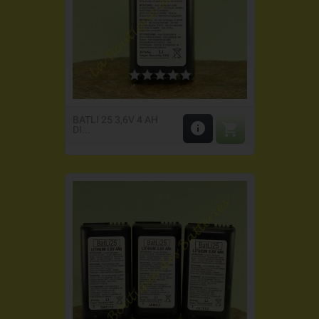
BATLI 25 3,6V 4 AH


DI...