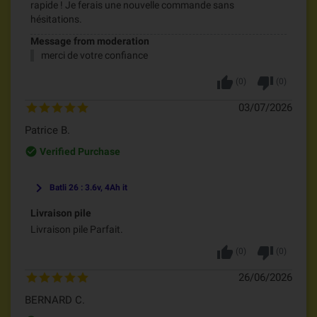
rapide ! Je ferais une nouvelle commande sans
hésitations.
Message from moderation
merci de votre confiance
thumb_up
thumb_down
(
0
)
(
0
)
03/07/2026
Patrice B.
check_circle_outline
Verified Purchase
keyboard_arrow_right
Batli 26 : 3.6v, 4Ah it
Livraison pile
Livraison pile Parfait.
thumb_up
thumb_down
(
0
)
(
0
)
26/06/2026
BERNARD C.