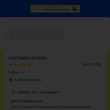

shopping_cart


CUSTOMERS REVIEWS
06/07/2026
William V.
check_circle_outline
Verified Purchase
keyboard_arrow_right
Pila Bat22 3,6v 13Ah batsecur it
Balti 22 Daitem nova
Balti 22 Daitem nova Batterie conforme et envoie très