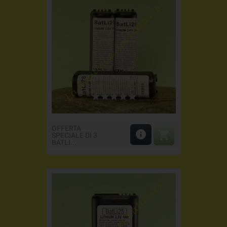
OFFERTA


SPECIALE DI 3
BATLI...