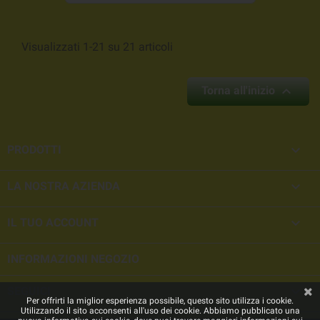
Visualizzati 1-21 su 21 articoli

Torna all'inizio

PRODOTTI

LA NOSTRA AZIENDA

IL TUO ACCOUNT
INFORMAZIONI NEGOZIO

SEGUICI
Per offrirti la miglior esperienza possibile, questo sito utilizza i cookie.
Utilizzando il sito acconsenti all'uso dei cookie. Abbiamo pubblicato una