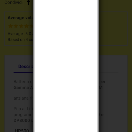
Condividi
Average votes for this product
Average :
5.0
/
5
Based on
4
customers advices.
Descrizione
Dettagli del prodotto
Batteria di origine DAITEM Batli04 3,6v 2Ah per
Gamma ALLARME UNICO e DP8000 DAITEM
anziana riferimento Batli04 : D8903
Pila al Litio Batli04 3,6v 2Ah per orologio di
programmazione
GAMMA ALLARME UNICO e
DP8000 DAITEM ( Francia )
HP500