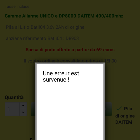
Tasse incluse
Gamme Allarme UNICO e DP8000 DAITEM 400/400mhz
Pila al Litio Batli04 3,6v 2Ah di origine
anziana riferimento Batli04 : D8903
Spesa
di porto offerto a partire da 69 euros
Il vostro ordine è convalidato prima di 15h00
Sarà depositata alla posta oggi
Une erreur est
survenue !
( salvo week-end )
Quantità


Pila
AGGIUNGI AL CARRELLO
di origine
DAITEM