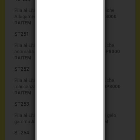
Pila al Litio Batli04 3,6v 2Ah per Sonde Tecniche
Allagamento gamma
ALLARMEUNICO e DP8000
DAITEM
ST251
Pila al Litio Batli04 3,6v 2Ah per sonde Tecniche
anomalia congelatore
ALLARME UNICO e DP8000
DAITEM
ST252
Pila al Litio Batli04 3,6v 2Ah per sonde Tecniche
mancanza rete gamma
ALLARMEUNICO e DP8000
DAITEM
ST253
Pila al Litio Batli04 3,6v 2Ah per rivelatore di gelo
gamma
ALLARME UNICO e DP8000 DAITEM
ST254