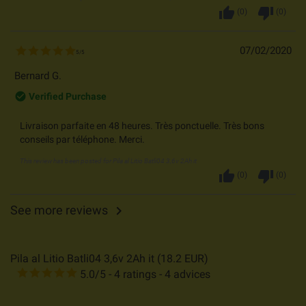
thumb_up
thumb_down
(
0
)
(
0
)
07/02/2020
5
/
5
Bernard G.
check_circle_outline
Verified Purchase
Livraison parfaite en 48 heures. Très ponctuelle. Très bons
conseils par téléphone. Merci.
This review has been posted for
Pila al Litio Batli04 3,6v 2Ah it
thumb_up
thumb_down
(
0
)
(
0
)
See more reviews

Pila al Litio Batli04 3,6v 2Ah it
(
18.2
EUR
)
5.0
/
5
-
4
ratings -
4
advices