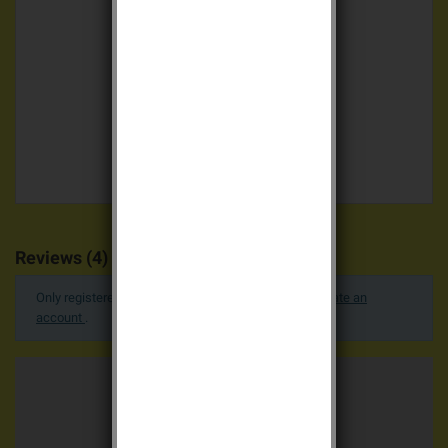
Reviews (4)
Only registered users can post a review.
Log in or create an
account
.
Average votes
5.0 / 5