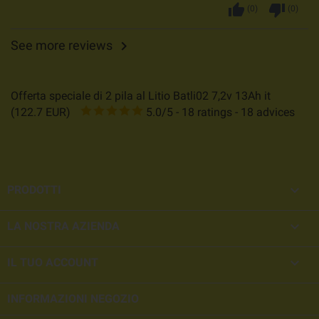
thumb_up
thumb_down
(
0
)
(
0
)
See more reviews

Offerta speciale di 2 pila al Litio Batli02 7,2v 13Ah it
(
122.7
EUR
)
5.0
/
5
-
18
ratings -
18
advices

PRODOTTI

LA NOSTRA AZIENDA

IL TUO ACCOUNT
INFORMAZIONI NEGOZIO