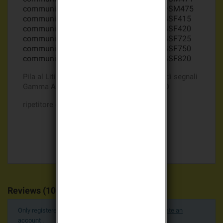
communicatore telefonico GSM daitem DSM475
communicatore telefonico GSM daitem GSF415
communicatore telefonico GSM daitem GSF420
communicatore telefonico GSM daitem GSF725
communicatore telefonico GSM daitem GSF750
communicatore telefonico GSM daitem GSF820
Pila al Litio Batli02 7,2v 13Ah per ripetitore di segnali
Gamma
ALARME DAITEM UNICO e DP8000
ripetitore di segnali daitem RL500
Reviews (10)
Only registered users can post a review.
Log in or create an
account
.