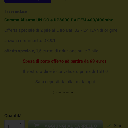
Tasse incluse
Gamme Allarme UNICO e DP8000 DAITEM 400/400mhz
Offerta speciale di 2 pile al Litio Batli02 7,2v 13Ah di origine
anziana riferimento: D8901
offerta speciale
, 1,5 euros di riduzione sulle 2 pile
Spesa
di porto offerto aà partire da 69 euros
Il vostro ordine è convalidato prima di 15h00
Sarà depositata alla posta oggi
( salvo week-end )
Quantità


Pila
AGGIUNGI AL CARRELLO