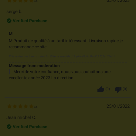
05/01/2023
5
/
5
serge b.
check_circle_outline
Verified Purchase
M
M Produit de qualité à un tarif intéressant. Livraison rapide je
recommande ce site.
This review has been posted for
Offerta speciale di 2 pila al Litio Batli02 7,2v 13Ah it
Message from moderation
Merci de votre confiance, nous vous souhaitons une
excellente année 2023 La direction
thumb_up
thumb_down
(
0
)
(
0
)
25/01/2022
5
/
5
Jean michel C.
check_circle_outline
Verified Purchase