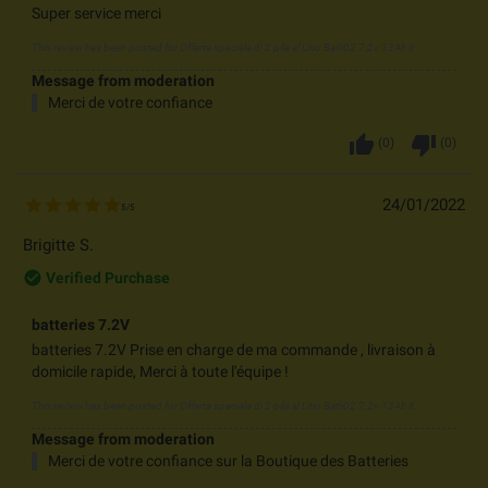
Super service merci
This review has been posted for
Offerta speciale di 2 pila al Litio Batli02 7,2v 13Ah it
Message from moderation
Merci de votre confiance
thumb_up
thumb_down
(
0
)
(
0
)
24/01/2022
5
/
5
Brigitte S.
check_circle_outline
Verified Purchase
batteries 7.2V
batteries 7.2V Prise en charge de ma commande , livraison à
domicile rapide, Merci à toute l'équipe !
This review has been posted for
Offerta speciale di 2 pila al Litio Batli02 7,2v 13Ah it
Message from moderation
Merci de votre confiance sur la Boutique des Batteries