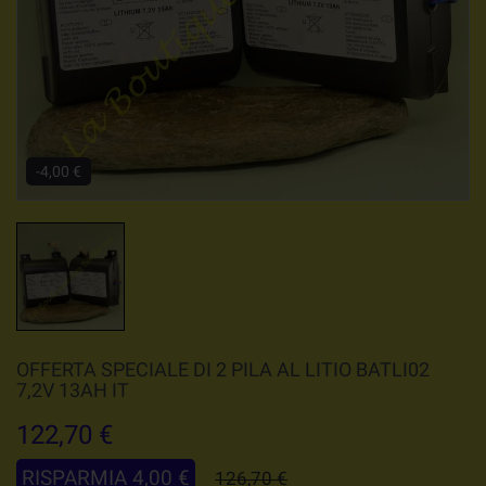
-4,00 €
OFFERTA SPECIALE DI 2 PILA AL LITIO BATLI02
7,2V 13AH IT
122,70 €
RISPARMIA 4,00 €
126,70 €