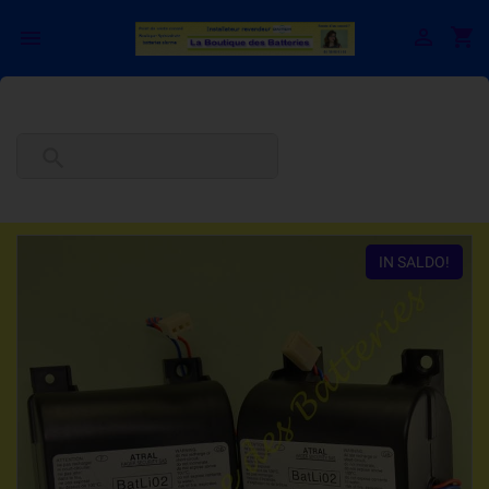

shopping_cart


IN SALDO!