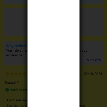
Average votes
5.0 / 5
18 advices
Why review our products?
You help other people in their purchases by sharing your
experience.
More info
09/10/2024
5
/
5
Pascal T.
check_circle_outline
Verified Purchase
Livraison rapide et conforme
Livraison rapide et conforme C'est la 2eme fois que je