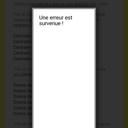
Offerta speciale di 2 pile al Litio Batli02 7,2v 13Ah.
Pila al Litio Batli02 7,2v 13Ah per centrale sirena
Une erreur est
Gamma
ALLARME DAITEM UNICO (ITALIA) e
survenue !
DP8000 (Francia)
Centrale sirena daitem
D4360IX (Italia)
Centrale sirena daitem
DP 8340X
Centrale sirena daitem
DP 8360C
Centrale sirena daitem
DP 8360X
Centrale sirena daitem
DP 8380X
Pila al Litio Batli02 7,2v 13Ah per sirena Gamma
ALLARME DAITEM UNICO e DP 8000
Sirena daitem
DP 8406W (ITALIA)
Sirena daitem
DP 8401X
Sirena daitem
DP 8402X
Sirena daitem
DP 8403X
Sirena daitem
DP 8405X
Sirena daitem
DP 8406X
Pila al Litio Batli02 7,2v 13Ah per sirena fumogeno