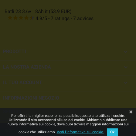
Batli 23 3.6v 18Ah it
(
53.9
EUR
)
4.9
/
5
-
7
ratings -
7
advices

PRODOTTI

LA NOSTRA AZIENDA

IL TUO ACCOUNT
INFORMAZIONI NEGOZIO

SEGUICI
Per offrirti la miglior esperienza possibile, questo sito utilizza i cookie.
Utilizzando il sito acconsenti all'uso dei cookie. Abbiamo pubblicato una
nuova informativa sui cookie, dove puoi trovare maggiori informazioni sui
© 2026 - negozio online creato con PrestaShop™
cookie che utilizziamo.
Vedi l'informativa sui cookie.
Ok