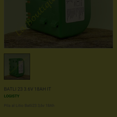
BATLI 23 3.6V 18AH IT
LOGISTY
Pila al Litio Batli23 3,6v 18Ah