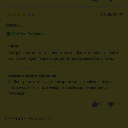
19/09/2019
4
/
5
Gérard C.
check_circle_outline
Verified Purchase
PpGg
PpGg La batterie aurait mérité une meilleure protection ; c'est le
seul point négatif sans quoi conforme à la pièce d'origine et...
This review has been posted for
Batli 23 3.6v 18Ah it
Message from moderation
Merci pour votre avis, nous apportons un soin minutieux à
nos envois tel qu'une enveloppe à bulle supplémentaire à
l’intérieur...
thumb_up
thumb_down
(
0
)
(
0
)
See more reviews
