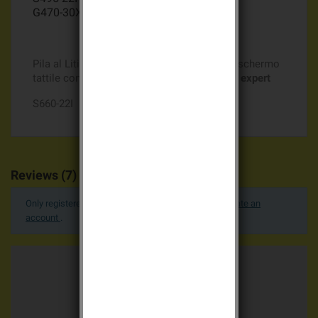
G470-30X
Pila al Litio Batli23 3,6v 18Ah per tastiera a schermo
tattile con Transponder
ALLARME LOGISTY expert
S660-22I
Reviews (7)
Only registered users can post a review.
Log in or create an
account
.
Average votes
4.9 / 5
7 advices