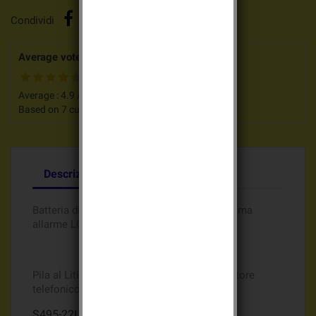
Condividi
Average votes for this product
Average :
4.9
/
5
Based on
7
customers advices.
Descrizione
Dettagli del prodotto
Batteria di origine LOGISTY Batli23 per Gamma
allarme LOGISTY expert
Pila al Litio Batli23 3,6v 18Ah per comunicatore
telefonico gamma
ALARME LOGISTY
S495-22I