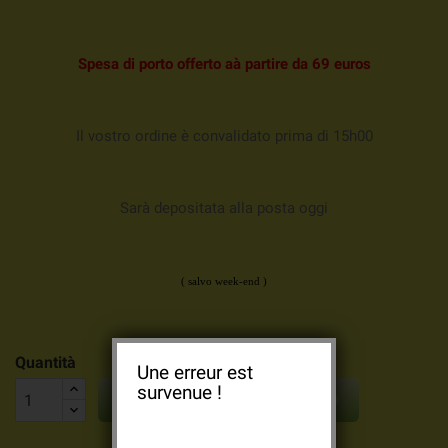
Spesa
di porto offerto aà partire da 69 euros
Il vostro ordine è convalidato prima di 15h00
Sarà depositata alla posta oggi
( salvo week-end )
Quantità
Une erreur est
survenue !

AGGIUNGI AL CARRELLO