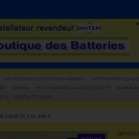
CHIAMACI
DAITEM UNICO E DP8000 (400/400MHZ)
DAITEM DP8000 (224/4
GER
DIAGRAL
PILE COMPATIBILI DAITEM E LOGISTY
GAMMA IN
PTE
CONTACTEZ NOUS
i 3 Batli 26 3.6v, 4Ah it
OFFERTA 
IN SALDO!