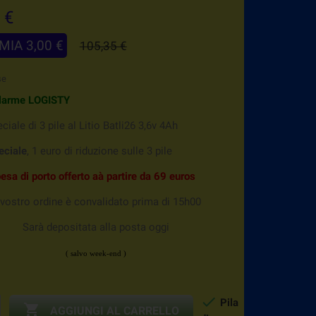
 €
MIA 3,00 €
105,35 €
se
larme LOGISTY
eciale di
3 pile al Litio Batli26 3,6v 4Ah
eciale
, 1 euro di riduzione sulle 3 pile
pesa
di porto offerto aà partire da 69 euros
vostro ordine è convalidato prima di 15h00
Sarà depositata alla posta oggi
( salvo week-end )

Pila

AGGIUNGI AL CARRELLO