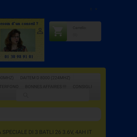
It
shopping_cart
Carrello:

:
+33609815416
(0)
00MHZ)
DAITEM D 8000 (224MHZ)
TERFONO
BONNES AFFAIRES !!!
CONSIGLI

SPECIALE DI 3 BATLI 26 3.6V, 4AH IT