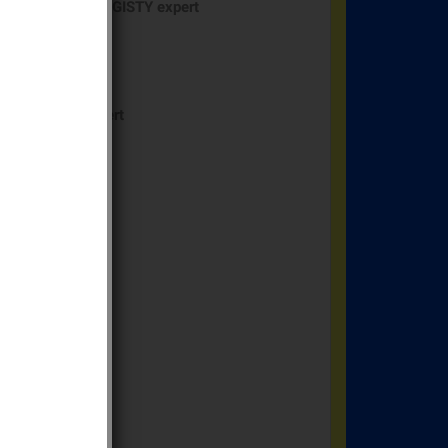
amma
ALLARME LOGISTY expert
me
LOGISTY expert
me
LOGISTY2
TY expert