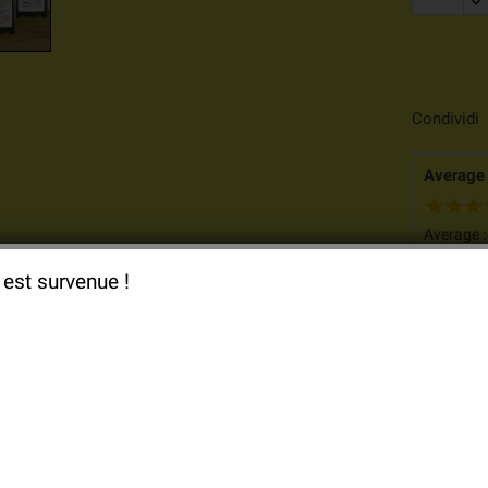
Condividi
Average 
Average 
Based o
 est survenue !
Descrizione
Dettagli del prodotto
teria di origine LOGISTY Batli26 per
Gamma allarme LOGISTY exper
erta speciale di
3 pile al Litio Batli26 3,6v 4Ah