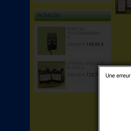
IN SALDO
DP8615X
TELECOMMANDO
4...
169,00 €
149,00 €
OFFERTA SPECIALE
DI 2 PILA...
126,70 €
122,70 €
Une erreur
Bat
Off