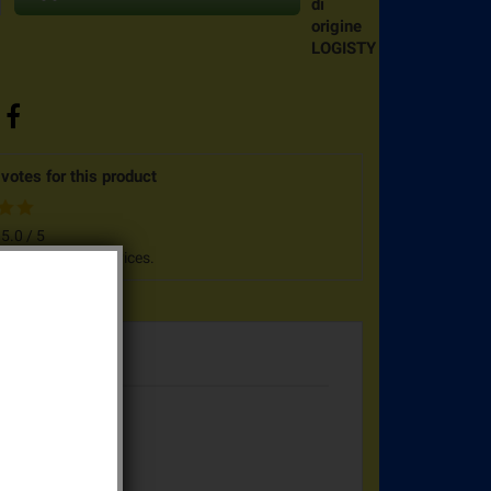
di
origine
LOGISTY
votes for this product
:
5.0
/
5
n
17
customers advices.
t