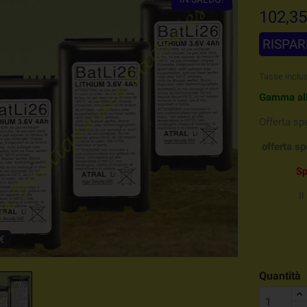
102,35
RISPAR
Tasse inclu
Gamma al
Offerta sp
offerta sp
S
Il 
 €
Quantità