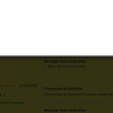
k_circle_outline
rified Purchase
Message from moderation
Merci de votre confiance
24/10/2022
5
/
5
Parfait !
Parfait ! Parfait, le produit correspond et pr
STOPHE M.
recommande vivement.
k_circle_outline
rified Purchase
This review has been posted for
Offerta speciale di 3 Batli 26 3.6v
Message from moderation
Merci de votre confiance
21/09/2022
5
/
5
Commande de batteries
Commande de batteries Livraison rapide Mer
k C.
k_circle_outline
rified Purchase
This review has been posted for
Offerta speciale di 3 Batli 26 3.6v
Message from moderation