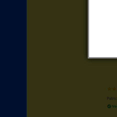
chec
Ve
CHRI
chec
Ve
Patric
chec
Ve