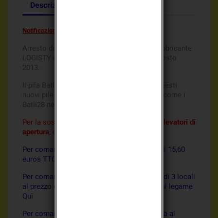
Descrizione
Dettagli del prodotto
Notificazione importante
Arresto della commercializzazione per il fabbricante
LOGISTY del pila Batli28 a contare del 1 Agosto
2013.
Il pila Batli28 è sostituito dal pila Batli38, questi
nuovi pile Batli38, inserisciti perfettamente come i
Batli28 nei rilevatori.
Per la sostituzione dei batterie batli28 nei
rilevatori di
apertura
, comandate i nuovi pile
Batli38
Per comandate i Batli38 all'unità al prezzo di 15,60
euros TTC, convalidare sul legame Qui
Per comandate i Batli38 un'offerta speciale di 3 locali
al prezzo di 45,80 euros TTC, convalidare sul legame
Qui
Per comandate i Batli28 compatibile all'unità al