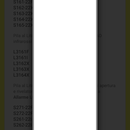
S161-22F
S162-22X
S163-22X
S164-22X
S165-22X
Pila al Litio Batli28 3,6v 2Ah per Rivelatore AD
infrarossi Gamma
Allarme
LOGISTY2
L3161F
L3161I
L3162X
L3163X
L3164X
Pila al Litio Batli28 3,6v 2Ah per rivelatore di apertura
e rivelatore di apertura multicontatto gamma
Allarme
LOGISTY expert
S271-22F
S272-22F
S261-22I
S262-22I