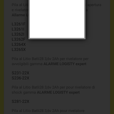
Pila al Litio Batli28 3,6v 2Ah per rivelatore di apertura
e rivelatore di apertura multicontatto gamma
Allarme
LOGISTY2
L3261F
L3261I
L3262I
L3262F
L3264X
L3265X
Pila al Litio Batli28 3,6v 2Ah per rivelatore per
avvolgibili gamma
ALARME LOGISTY expert
S231-22X
S236-22X
Pila al Litio Batli28 3,6v 2Ah per pour rivelatore di
shock gamma
ALARME LOGISTY expert
S281-22X
Pila al Litio Batli28 3,6v 2Ah pour rivelatore