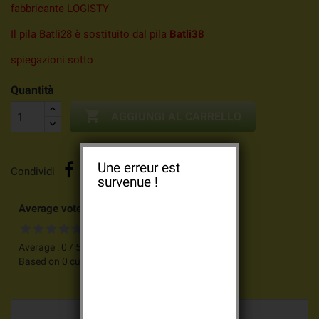
fabbricante LOGISTY
Il pila Batli28 è sostituito dal pila
Batli38
spiegazioni sotto
Quantità

AGGIUNGI AL CARRELLO
Une erreur est
Condividi
survenue !
Average votes for this product
Average :
0
/
5
Based on
0
customers advices.