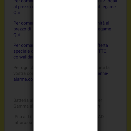
Per comandate i Batli26 un'offerta speciale di 3 locali
al prezzo di 70,85 euros TTC, convalidare sul legame
Qui
Per comandate i Bat25/26 compatibile all'unità al
prezzo di 17,65 euros TTC, convalidare sul legame
Qui
Per comandate i Bat25/26 compatibile un'offerta
speciale di 3 locali al prezzo di 51,95 euros TTC,
convalidare sul legame Qui
Per ogni domanda di informazione, potete farci la
vostra domanda per maglio al
contact@antenne-
alarme.com
Batteria al Litio di origine Batli28 3,6v 2Ah per
Gamma allarme LOGISTY2 e LOGISTY expert
Pila al Litio Batli28 3,6v 2Ah per Rivelatore AD
infrarossi Gamma
Allarme
LOGISTY expert