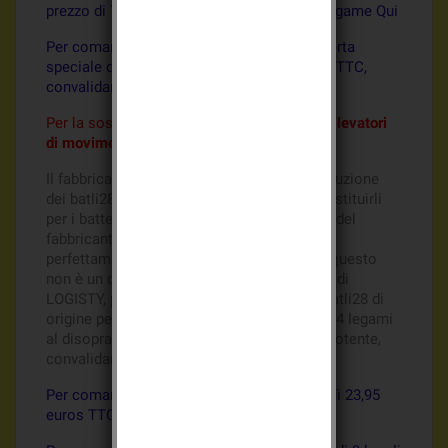
prezzo di 7,55 euros TTC, convalidare sul legame Qui
Per comandate i Batli28 compatibile un'offerta
speciale di 4 locali al prezzo di 29,20 euros TTC,
convalidare sul legame Qui
Per la sostituzione dei batterie Batli28 nei
rilevatori
di movimento
, comandate i pile
Batli26
Il fabbricante Logisty consiglia per la sostituzione
dei batli28 nei rilevatori di movimento di sostituirli
per i batterie Batli26, questo è un consiglio del
fabbricante, i pile Batli26 si inseriscono
perfettamente nei rilevatori di movimento, questo
non è un obbligo ma un semplice consiglio di
LOGISTY, potete se l'augurate sostituire i Batli28 di
origine per i nuovi Batli26 convalidando sui 4 legami
al disopra, se no, comandate i Batli26, più potente,
convalidando qui sotto sui 4 legami.
Per comandate i Batli26 all'unità al prezzo di 23,95
euros TTC, convalidare sul legame Qui