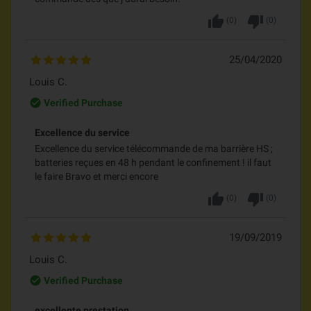
thumb_up
thumb_down
(
0
)
(
0
)
25/04/2020
Louis C.
check_circle_outline
Verified Purchase
Excellence du service
Excellence du service télécommande de ma barrière HS ;
batteries reçues en 48 h pendant le confinement ! il faut
le faire Bravo et merci encore
thumb_up
thumb_down
(
0
)
(
0
)
19/09/2019
Louis C.
check_circle_outline
Verified Purchase
excellente prestation