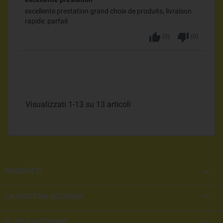
excellente prestation grand choix de produits, livraison
rapide: parfait
thumb_up
thumb_down
(
0
)
(
0
)
Visualizzati 1-13 su 13 articoli

PRODOTTI

LA NOSTRA AZIENDA

IL TUO ACCOUNT