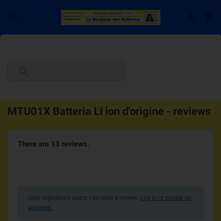

shopping_cart


MTU01X Batteria LI ion d'origine - reviews
There are 13 reviews.
Only registered users can post a review.
Log in or create an
account
.