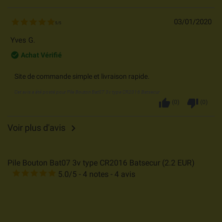
03/01/2020
5
/
5
Yves G.
check_circle_outline
Achat Vérifié
Site de commande simple et livraison rapide.
Cet avis a été posté pour
Pile Bouton Bat07 3v type CR2016 Batsecur
thumb_up
thumb_down
(
0
)
(
0
)
Voir plus d'avis

Pile Bouton Bat07 3v type CR2016 Batsecur
(
2.2
EUR
)
5.0
/
5
-
4
notes -
4
avis