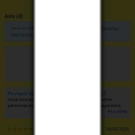
Avis (4)
Seuls les clients enregistrés peuvent poster un avis.
Connectez-
vous ou créez un compte
.
Moyenne des votes
5.0 / 5
4 avis
Pourquoi donner votre avis sur nos produits ?
Vous nous aidez à nous améliorer et vous aidez d'autres
personnes dans leurs achats en partageant votre expérience.
Plus d'info
16/09/2024
5
/
5