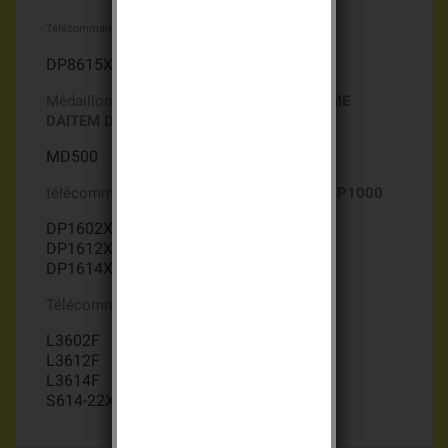
Télécommandes Gamme
ALARME DAITEM DP8000
DP8615X
Médaillon d'appel d'urgence Gamme
ALARME
DAITEM DP8000
MD500
télécommande Gamme
ALARME DAITEM DP1000
DP1602X
DP1612X
DP1614X
Télécommande gamme alarme LOGISTY
L3602F ( 2 piles)
L3612F ( 2 piles)
L3614F ( 2 piles)
S614-22X ( 2 piles)