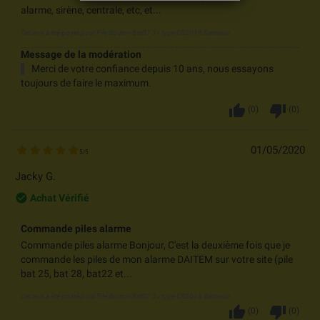
alarme, sirène, centrale, etc, et...
Cet avis a été posté pour
Pile Bouton Bat07 3v type CR2016 Batsecur
Message de la modération
Merci de votre confiance depuis 10 ans, nous essayons
toujours de faire le maximum.
thumb_up
thumb_down
(
0
)
(
0
)
01/05/2020
5
/
5
Jacky G.
check_circle_outline
Achat Vérifié
Commande piles alarme
Commande piles alarme Bonjour, C'est la deuxième fois que je
commande les piles de mon alarme DAITEM sur votre site (pile
bat 25, bat 28, bat22 et...
Cet avis a été posté pour
Pile Bouton Bat07 3v type CR2016 Batsecur
thumb_up
thumb_down
(
0
)
(
0
)