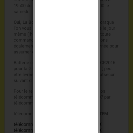
19h00 du lundi au vendredi et de 8h00 à 12h00 le
samedi.
Oui, La Boutique des batteries s'engage !!!
, lorsque
l'on vous promet l'envoi de votre commande le jour
même ( hors week end et jours fériés) pour toute
commande passée avant 14h00, nous assurons
également les stocks nécessaires toute l'année pour
assumer cet engagement.
Batterie compatible Batsecur Bat07 3v type CR2016
pour la Gamme
Alarme DAITEM et LOGISTY
( peut
être livrée en marque Camelion au lieu de Batsecur
suivant disponibilités )
Pour le remplacement des piles Batli07 de vos
télécommandes, prévoir 2 piles bouton bat07 par
télécommande.
télécommande Gamme
Alarme Espace DAITEM
télécommande 2 touches daitem
612-21X
télécommande 4 touches daitem
614-21X