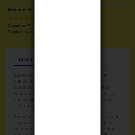
Moyenne des votes pour ce produit
Moyenne :
5.0
/
5
Basée sur
4
avis clients.
Description
Détails du produit
Batsecur est un fabricant de batteries de haute
qualité, les batteries Lithium Batsecur sont
garanties
( comme les batteries d'origine),
6 mois
l'autonomie de votre système d'alarme Daitem ou
Logisty Hager est identique aux batteries d'origine,
même tension 3,6 volts ou 7,2 volts
Besoin d'un renseignement, une aide technique pour
choisir et acheter vos batteries de remplacement
Daitem ou Logisty Hager ?, Appelez directement le
Sav sur la ligne directe au 0609815416, de 8h00 à