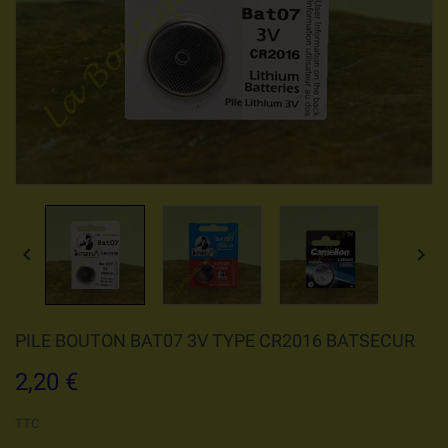


PILE BOUTON BAT07 3V TYPE CR2016 BATSECUR
2,20 €
TTC