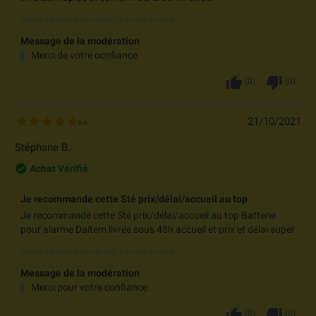
Cet avis a été posté pour
Batli 05 3.6v 4Ah d'origine
Message de la modération
Merci de votre confiance
thumb_up
thumb_down
(
0
)
(
0
)
21/10/2021
5
/
5
Stéphane B.
check_circle_outline
Achat Vérifié
Je recommande cette Sté prix/délai/accueil au top
Je recommande cette Sté prix/délai/accueil au top Batterie
pour alarme Daitem livrée sous 48h accueil et prix et délai super
Cet avis a été posté pour
Batli 05 3.6v 4Ah d'origine
Message de la modération
Merci pour votre confiance
thumb_up
thumb_down
(
0
)
(
0
)