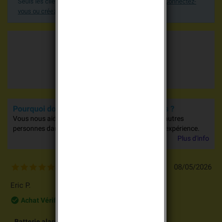
Seuls les clients enregistrés peuvent poster un avis.
Connectez-
vous ou créez un compte
.
Moyenne des votes
5.0 / 5
15 avis
Pourquoi donner votre avis sur nos produits ?
Vous nous aidez à nous améliorer et vous aidez d'autres
personnes dans leurs achats en partageant votre expérience.
Plus d'info
08/05/2026
5
/
5
Eric P.
check_circle_outline
Achat Vérifié
Batterie alarme