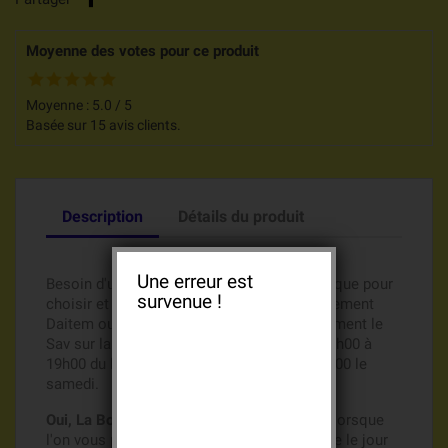
Moyenne des votes pour ce produit
Moyenne :
5.0
/
5
Basée sur
15
avis clients.
Description
Détails du produit
Une erreur est
Besoin d'un renseignement, une aide technique pour
survenue !
choisir et acheter vos batteries de remplacement
Daitem ou Logisty Hager ?, Appelez directement le
Sav sur la ligne directe au 0609815416, de 8h00 à
19h00 du lundi au vendredi et de 8h00 à 12h00 le
samedi.
Oui, La Boutique des batteries s'engage !!!
, lorsque
l'on vous promet l'envoi de votre commande le jour