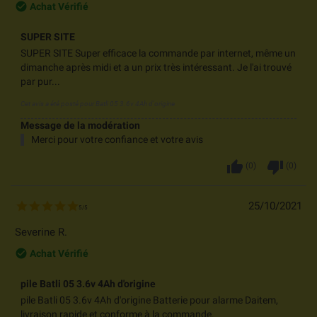
check_circle_outline
Achat Vérifié
SUPER SITE
SUPER SITE Super efficace la commande par internet, même un
dimanche après midi et a un prix très intéressant. Je l'ai trouvé
par pur...
Cet avis a été posté pour
Batli 05 3.6v 4Ah d'origine
Message de la modération
Merci pour votre confiance et votre avis
thumb_up
thumb_down
(
0
)
(
0
)
25/10/2021
5
/
5
Severine R.
check_circle_outline
Achat Vérifié
pile Batli 05 3.6v 4Ah d'origine
pile Batli 05 3.6v 4Ah d'origine Batterie pour alarme Daitem,
livraison rapide et conforme à la commande.