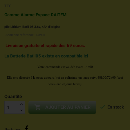
TTC
Gamme Alarme Espace DAITEM
pile Lithium Batli 05 3.6v, 4Ah d'origine
Ancienne référence : D8904
Livraison
gratuite et rapide dès 69 euros.
La Batterie Batli05 existe en compatible Ici
Votre commande est validée avant 14h00
Elle sera déposée à la poste
aujourd’hui
en colissimo
ou lettre suivi 48h00/72h00
(sauf
week-end et jours fériés)
Quantité


En stock
AJOUTER AU PANIER
Partager