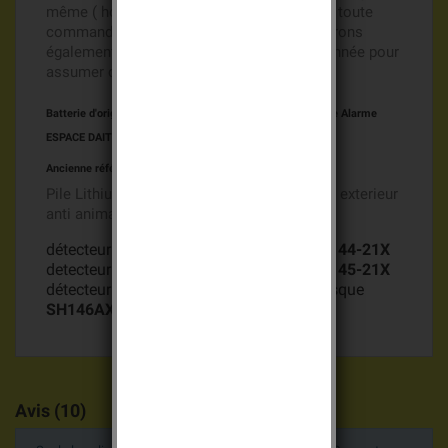
même ( hors week end et jours fériés) pour toute
commande passée avant 14h00, nous assurons
également les stocks nécessaires toute l'année pour
assumer cet engagement.
Batterie d'origine DAITEM Batli 05 3,6v 4Ahpour la Gamme
Alarme
ESPACE DAITEM
Ancienne référence pour Batli05 : D8904
Pile Lithium Batli05 3,6v 4Ah pour détecteur exterieur
anti animaux
Alarme Espace DAITEM
détecteur exterieur anti animaux daitem
144-21X
detecteur exterieur anti animaux daitem
145-21X
détecteur exterieur anti animaux anti masque
SH146AX
Avis (10)