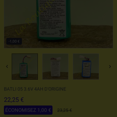
-1,00 €


BATLI 05 3.6V 4AH D'ORIGINE
22,25 €
ÉCONOMISEZ 1,00 €
23,25 €