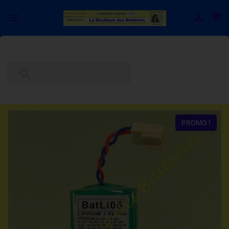

shopping_cart


PROMO !