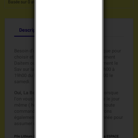
Basée sur
0
avis clients.
Description
Détails du produit
Besoin d'un renseignement, une aide technique pour
choisir et acheter vos batteries de remplacement
Daitem ou Logisty Hager ?, Appelez directement le
Sav sur la ligne directe au 0609815416, de 8h00 à
19h00 du lundi au vendredi et de 8h00 à 12h00 le
samedi.
Oui, La Boutique des batteries s'engage !!!
, lorsque
l'on vous promet l'envoi de votre commande le jour
même ( hors week end et jours fériés) pour toute
commande passée avant 14h00, nous assurons
également les stocks nécessaires toute l'année pour
assumer cet engagement.
Pile Lithium Batli10 ULTRALIFE 9 volts pour gamme
Alarme ESPACE