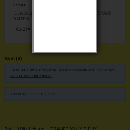
DAITEM
Détecteur de fumée radio gamme
Alarme ESPACE
DAITEM
160-21X
Avis (0)
Seuls les clients enregistrés peuvent poster un avis.
Connectez-
vous ou créez un compte
.
Aucun avis pour le moment.
Batli10 Pile Lithium ULTRALIFE 9V
(
19.9
EUR
)