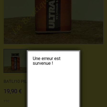
Une erreur est
survenue !
BATLI10 PILE LITHIUM ULTRALIFE 9V
19,90 €
TTC