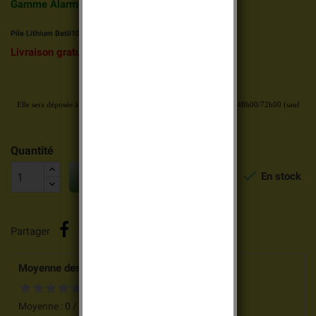
Gamme Alarme Espace DAITEM
Pile Lithium Batli10 ULTRALIFE 9V
Livraison
gratuite et rapide dès 69 euros.
Votre commande est validée avant 14h00
Elle sera déposée à la poste
aujourd’hui
en colissimo
ou lettre suivi 48h00/72h00
(sauf
week-end et jours fériés)
Quantité


En stock
AJOUTER AU PANIER
Partager
Moyenne des votes pour ce produit
Moyenne :
0
/
5