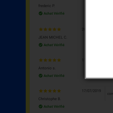
rec
frederic P.
rec
bat
check_circle_outline
Achat Vérifié
26/11/2020
Trè
JEAN MICHEL C.
check_circle_outline
Achat Vérifié
11/01/2020
acq
Antonio s.
check_circle_outline
Achat Vérifié
17/07/2019
com
Christophe B.
check_circle_outline
Achat Vérifié