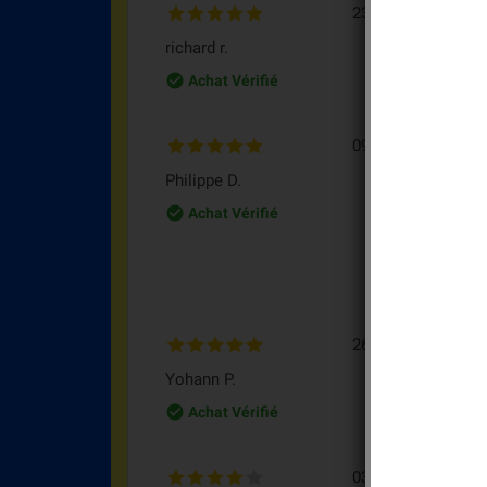
23/03/2021
Com
richard r.
Com
check_circle_outline
Achat Vérifié
09/03/2021
Sup
Philippe D.
Sup
rap
check_circle_outline
Achat Vérifié
Mes
M
26/01/2021
Ach
Yohann P.
Ach
check_circle_outline
Achat Vérifié
03/12/2020