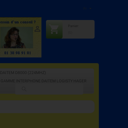
Fr
shopping_cart
Panier:

:
+33609815416
(0)
DAITEM D8000 (224MHZ)
GAMME INTERPHONE DAITEM LOGISTY HAGER
