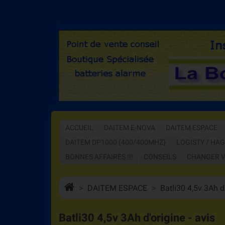
ACCUEIL
DAITEM E-NOVA
DAITEM ESPACE
DAITEM DP1000 (400/400MHZ)
LOGISTY / HA
BONNES AFFAIRES !!!
CONSEILS
CHANGER V
DAITEM ESPACE
Batli30 4,5v 3Ah d
Batli30 4,5v 3Ah d'origine - avis