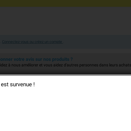
s.
Connectez-vous ou créez un compte
.
onner votre avis sur nos produits ?
dez à nous améliorer et vous aidez d'autres personnes dans leurs achats
 est survenue !
***** Parfait, envoi rapide. Merci. *****