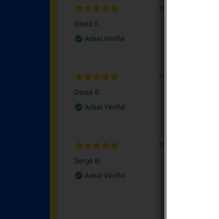
18/07/2025
com
David S.
Mes
check_circle_outline
Achat Vérifié
m
19/03/2025
****
Denis B.
Mes
check_circle_outline
Achat Vérifié
m
19/03/2024
M
Serge B.
M T
check_circle_outline
Achat Vérifié
Mes
M