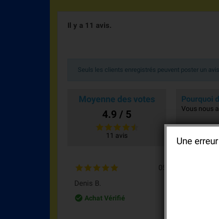
Il y a 11 avis.
Seuls les clients enregistrés peuvent poster un avi
Moyenne des votes
Pourquoi d
Vous nous ai
4.9 / 5
11 avis
Une erreur
05/03/2026
Mr
Denis B.
Mr 
check_circle_outline
Achat Vérifié