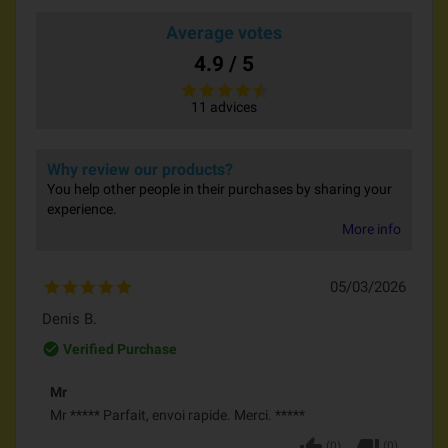
Average votes
4.9 / 5
11 advices
Why review our products?
You help other people in their purchases by sharing your
experience.
More info
05/03/2026
Denis B.
check_circle_outline
Verified Purchase
Mr
Mr ***** Parfait, envoi rapide. Merci. *****
(
0
)
(
0
)