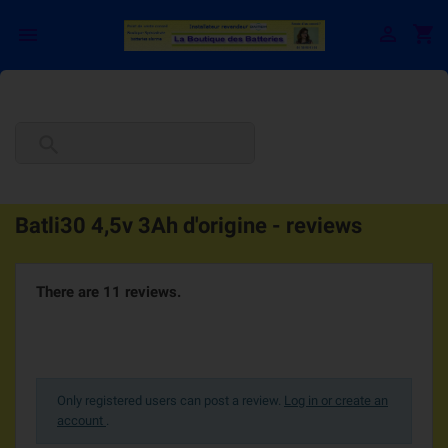

shopping_cart


Batli30 4,5v 3Ah d'origine - reviews
There are 11 reviews.
Only registered users can post a review.
Log in or create an
account
.