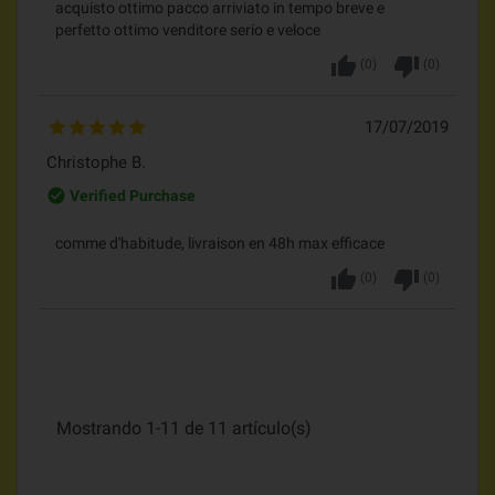
acquisto ottimo pacco arriviato in tempo breve e
perfetto ottimo venditore serio e veloce
thumb_up
thumb_down
(
0
)
(
0
)
17/07/2019
Christophe B.
check_circle_outline
Verified Purchase
comme d'habitude, livraison en 48h max efficace
thumb_up
thumb_down
(
0
)
(
0
)
Mostrando 1-11 de 11 artículo(s)