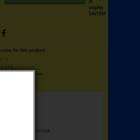
di
origine
DAITEM
votes for this product
:
4.9
/
5
n
37
customers advices.
EM
llarme Primera DAITEM