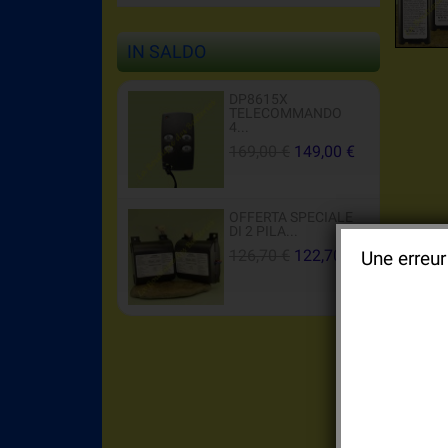
IN SALDO
DP8615X
TELECOMMANDO
4...
169,00 €
149,00 €
OFFERTA SPECIALE
DI 2 PILA...
126,70 €
122,70 €
Une erreur
Bat
Pil