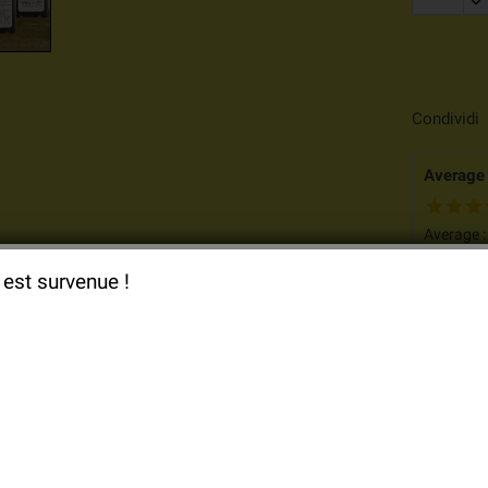
Condividi
Average 
Average 
Based o
 est survenue !
Descrizione
Dettagli del prodotto
Documenti Allegati
teria di origine DAITEM Batli 26 per Gamma
Allarme Primera DAIT
a al Litio Batli26 3,6v 4Ah per rivelatore ottico di fumo per Gamma
A