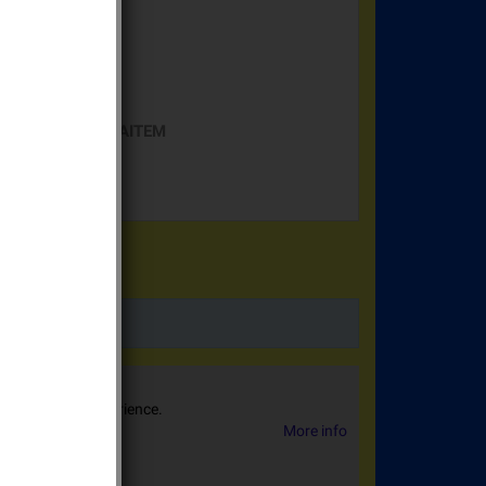
mera DAITEM
llarme Espace DAITEM
 sharing your experience.
More info