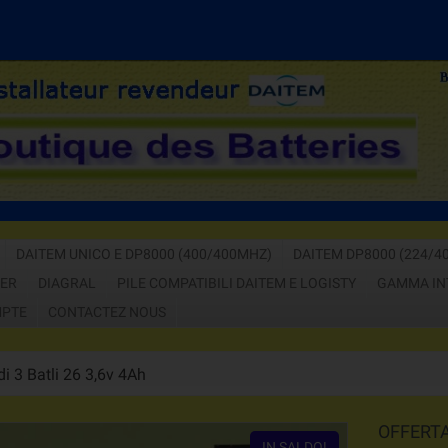
CHIAMACI
DAITEM UNICO E DP8000 (400/400MHZ)
DAITEM DP8000 (224/4
GER
DIAGRAL
PILE COMPATIBILI DAITEM E LOGISTY
GAMMA IN
PTE
CONTACTEZ NOUS
di 3 Batli 26 3,6v 4Ah
OFFERTA
IN SALDO!