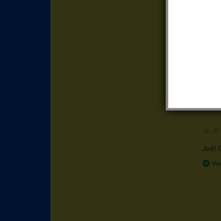
Denis
chec
Ve
Joël O
chec
Ve