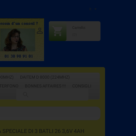
It
shopping_cart
Carrello:

:
+33609815416
(0)
00MHZ)
DAITEM D 8000 (224MHZ)
TERFONO
BONNES AFFAIRES !!!
CONSIGLI

 SPECIALE DI 3 BATLI 26 3,6V 4AH