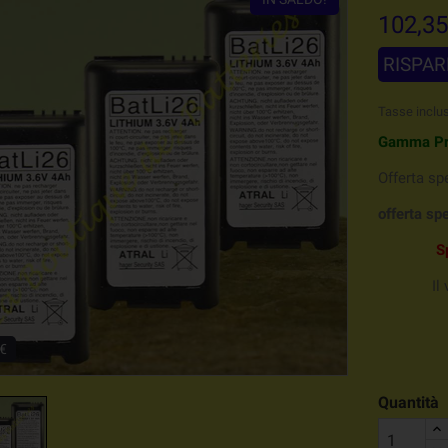
102,35
RISPAR
Tasse inclu
Gamma Pr
Offerta spe
offerta sp
S
Il 
 €
Quantità