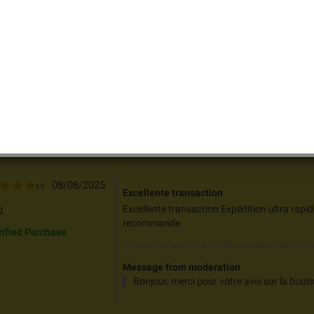
12/11/2025
5
/
5
Batli 25 (26)
Batli 25 (26) Livraison rapide, produit cor
 H.
(changement de référence de batli25 à 26).
k_circle_outline
rified Purchase
This review has been posted for
Offerta speciale di 3 Batli 26 3,
Message from moderation
Merci pour votre avis et à bientôt sur la b
08/08/2025
5
/
5
Excellente transaction
Excellente transaction Expédition ultra rapid
.
recommande.
k_circle_outline
rified Purchase
This review has been posted for
Offerta speciale di 3 Batli 26 3,
Message from moderation
Bonjour, merci pour votre avis sur la bouti