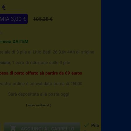
 €
MIA 3,00 €
105,35 €
se
imera DAITEM
ciale di 3 pile al Litio Batli 26 3,6v 4Ah di origine
eciale
, 1 euro di riduzione sulle 3 pile
pesa
di porto offerto aà partire da 69 euros
vostro ordine è convalidato prima di 15h00
Sarà depositata alla posta oggi
( salvo week-end )

Pila

AGGIUNGI AL CARRELLO