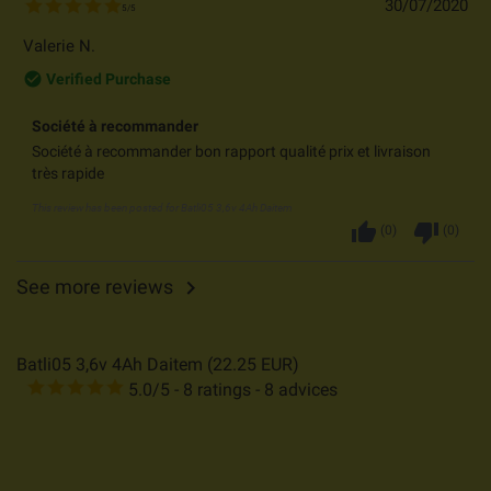
30/07/2020
5
/
5
Valerie N.
check_circle_outline
Verified Purchase
Société à recommander
Société à recommander bon rapport qualité prix et livraison
très rapide
This review has been posted for
Batli05 3,6v 4Ah Daitem
thumb_up
thumb_down
(
0
)
(
0
)
See more reviews

Batli05 3,6v 4Ah Daitem
(
22.25
EUR
)
5.0
/
5
-
8
ratings -
8
advices