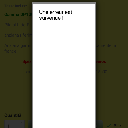
Tasse incluse
Une erreur est
Gamma DP1000 400/400 mhz DAITEM
survenue !
Pila al Litio Batli04 3,6v 2Ah
anziana riferimento Batli04: D8903
Anziana gamma di allarme DAITEM venduto unicamente in
france
Spesa
di porto offerto aà partire da 69 euros
Il vostro ordine è convalidato prima di 15h00
Sarà depositata alla posta oggi
( salvo week-end )
Quantità


Pile
AGGIUNGI AL CARRELLO