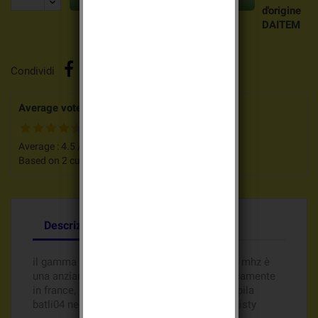
d'origine
DAITEM
Condividi
Average votes for this product
Average :
4.5
/
5
Based on
2
customers advices.
Descrizione
Dettagli del prodotto
il gamma Allarme DAITEM DP8000 224/400 mhz è
una anziana gamma di allarme venduto unicamente
in france, ritrovate il riferimenti allarme del pila
batli04 nelle categorie Primera, Unico e Logisty