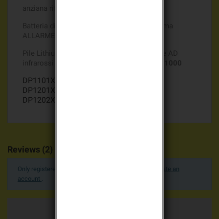
anziana riferimento Batli04: D8903
Batteria di origine DAITEM Batli04 per Gamma
ALLARME DP1000 400/400 mhz DAITEM
Pile Lithium Batli04 3,6v 2Ah pour Rivelatore AD
infrarossi IR Gamma
ALLARME DAITEM DP1000
DP1101X
DP1201X
DP1202X
Reviews (2)
Only registered users can post a review.
Log in or create an
account
.
Average votes