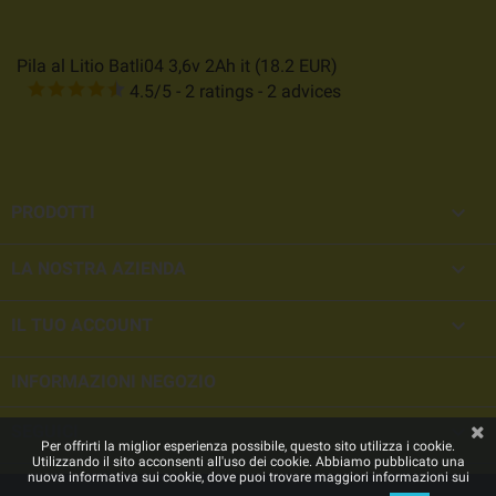
Pila al Litio Batli04 3,6v 2Ah it
(
18.2
EUR
)
4.5
/
5
-
2
ratings -
2
advices

PRODOTTI

LA NOSTRA AZIENDA

IL TUO ACCOUNT
INFORMAZIONI NEGOZIO

SEGUICI
Per offrirti la miglior esperienza possibile, questo sito utilizza i cookie.
Utilizzando il sito acconsenti all'uso dei cookie. Abbiamo pubblicato una
nuova informativa sui cookie, dove puoi trovare maggiori informazioni sui