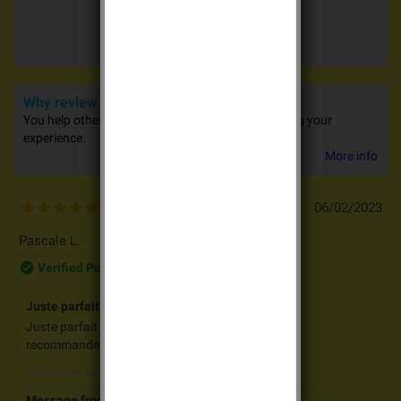
4.5 / 5
2 advices
Why review our products?
You help other people in their purchases by sharing your
experience.
More info
06/02/2023
5
/
5
Pascale L.
check_circle_outline
Verified Purchase
Juste parfait
Juste parfait Expédition très rapide Très sérieux je
recommande
This review has been posted for
Pila al Litio Batli04 3,6v 2Ah it
Message from moderation