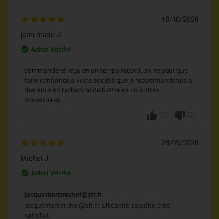
18/10/2020
jean-marie J.
check_circle_outline
Achat Vérifié
commandé et reçu en un temps record ,on ne peut que
faire confiance a votre société que je recommanderais a
des amis en recherche de batteries ou autres
accessoires .
thumb_up
thumb_down
(
1
)
(
0
)
28/09/2020
Michel J.
check_circle_outline
Achat Vérifié
jacquemartmichel@sfr.fr
jacquemartmichel@sfr.fr Efficacité, rapidité, très
satisfait.