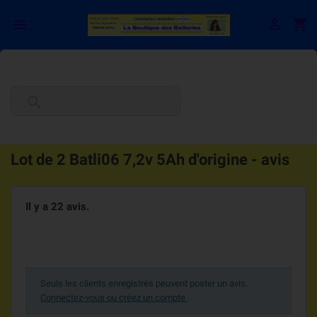

shopping_cart


Lot de 2 Batli06 7,2v 5Ah d'origine - avis
Il y a 22 avis.
Seuls les clients enregistrés peuvent poster un avis.
Connectez-vous ou créez un compte
.