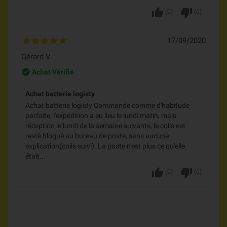
thumb_up
thumb_down
(
0
)
(
0
)
17/09/2020
Gérard V.
check_circle_outline
Achat Vérifié
Achat batterie logisty
Achat batterie logisty Commande comme d'habitude
parfaite, l'expédition a eu lieu le lundi matin, mais
réception le lundi de la semaine suivante, le colis est
resté bloqué au bureau de poste, sans aucune
explication(colis suivi). La poste n'est plus ce qu'elle
était...
thumb_up
thumb_down
(
0
)
(
0
)