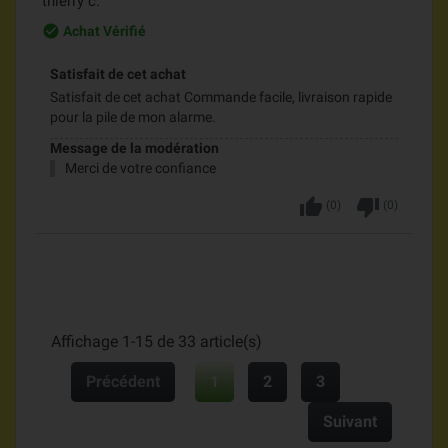
thierry c.
check_circle_outline
Achat Vérifié
Satisfait de cet achat
Satisfait de cet achat Commande facile, livraison rapide
pour la pile de mon alarme.
Message de la modération
Merci de votre confiance
thumb_up
thumb_down
(
0
)
(
0
)
Affichage 1-15 de 33 article(s)
Précédent
1
2
3
Suivant