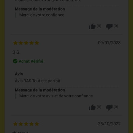
Message de la modération
Merci de votre confiance
thumb_up
thumb_down
(
0
)
(
0
)
09/01/2023
B G.
check_circle_outline
Achat Vérifié
Avis
Avis RAS Tout est parfait
Message de la modération
Merci de votre avis et de votre confiance
thumb_up
thumb_down
(
0
)
(
0
)
25/10/2022