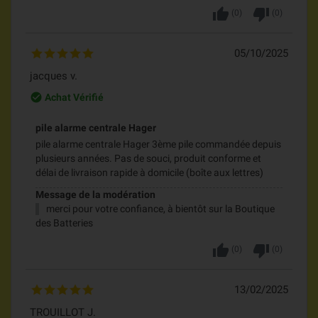
thumb_up
thumb_down
(
0
)
(
0
)
05/10/2025
jacques v.
check_circle_outline
Achat Vérifié
pile alarme centrale Hager
pile alarme centrale Hager 3ème pile commandée depuis
plusieurs années. Pas de souci, produit conforme et
délai de livraison rapide à domicile (boîte aux lettres)
Message de la modération
merci pour votre confiance, à bientôt sur la Boutique
des Batteries
thumb_up
thumb_down
(
0
)
(
0
)
13/02/2025
TROUILLOT J.