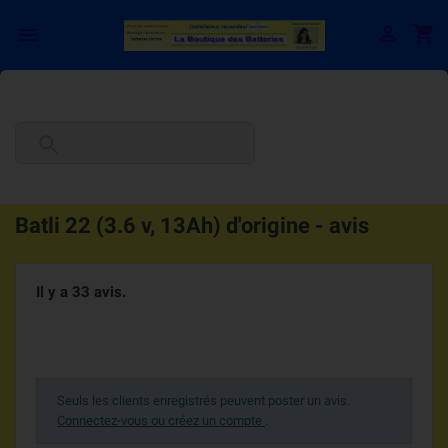

shopping_cart


Batli 22 (3.6 v, 13Ah) d'origine - avis
Il y a 33 avis.
Seuls les clients enregistrés peuvent poster un avis.
Connectez-vous ou créez un compte
.