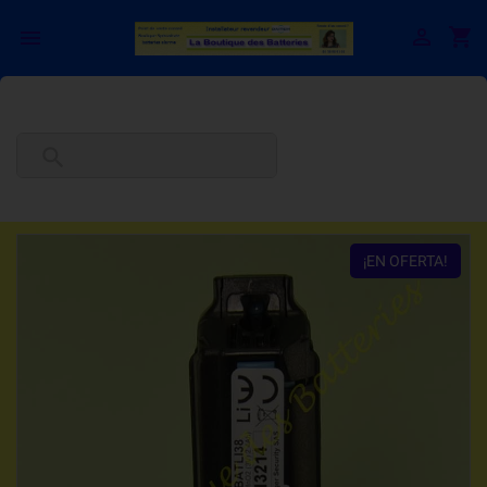

shopping_cart


¡EN OFERTA!