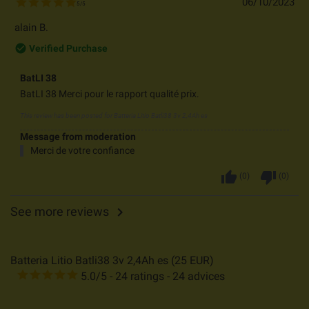
06/10/2023
5
/
5
alain B.
check_circle_outline
Verified Purchase
BatLI 38
BatLI 38 Merci pour le rapport qualité prix.
This review has been posted for
Batteria Litio Batli38 3v 2,4Ah es
Message from moderation
Merci de votre confiance
thumb_up
thumb_down
(
0
)
(
0
)
See more reviews

Batteria Litio Batli38 3v 2,4Ah es
(
25
EUR
)
5.0
/
5
-
24
ratings -
24
advices