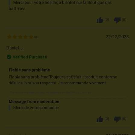
Merci pour votre fidélité, à bientot sur la Boutique des
batteries
thumb_up
thumb_down
(
0
)
(
0
)
22/12/2023
5
/
5
Daniel J.
check_circle_outline
Verified Purchase
Fiable sans problème
Fiable sans problème Toujours satisfait : produit conforme
délai ce livraison respecté. Je recommande vivement.
This review has been posted for
Batteria Litio Batli38 3v 2,4Ah es
Message from moderation
Merci de votre confiance
thumb_up
thumb_down
(
0
)
(
0
)