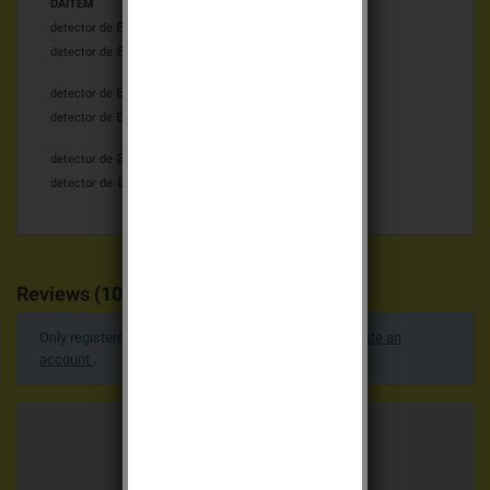
DAITEM
apertura daitem
271-21I
detector de
apertura daitem
272-21I
detector de
apertura daitem
273-21X
detector de
apertura daitem
274-21X
detector de
apertura daitem
271-21F
detector de
apertura daitem
272-21F
detector de
Reviews (10)
Only registered users can post a review.
Log in or create an
account
.
Average votes
5.0 / 5