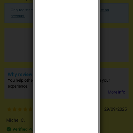
Only registered users can post a review.
Log in or create an
account
.
Average votes
5.0 / 5
4 advices
Why review our products?
You help other people in their purchases by sharing your
experience.
More info
29/09/2025
5
/
5
Michel C.
check_circle_outline
Verified Purchase