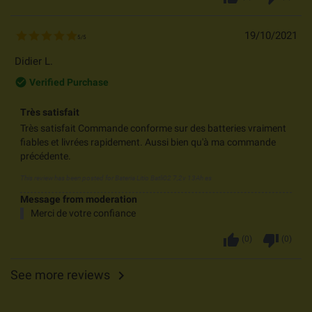
19/10/2021
5
/
5
Didier L.
check_circle_outline
Verified Purchase
Très satisfait
Très satisfait Commande conforme sur des batteries vraiment
fiables et livrées rapidement. Aussi bien qu'à ma commande
précédente.
This review has been posted for
Bateria Litio Batli02 7,2v 13Ah es
Message from moderation
Merci de votre confiance
thumb_up
thumb_down
(
0
)
(
0
)
See more reviews
