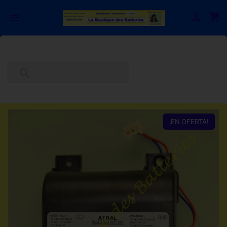

shopping_cart


¡EN OFERTA!