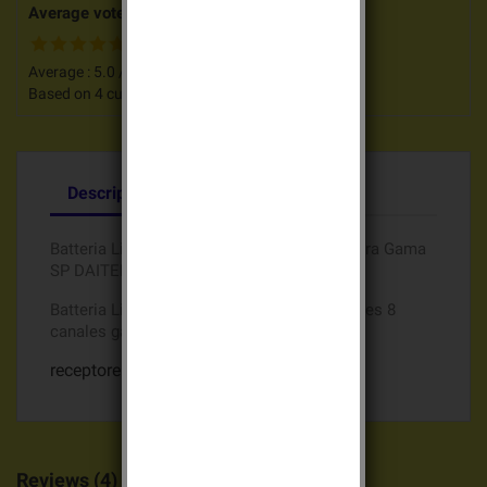
Average votes for this product
Average :
5.0
/
5
Based on
4
customers advices.
Descripción
Detalles del producto
Batteria Litio Batli02 7,2v 13Ah de origen para Gama
SP DAITEM
Batteria Litio Batli02 7,2v 13Ah por receptores 8
canales gama
Alarma SP DAITEM
receptore 8 canales 710-21X
Reviews (4)