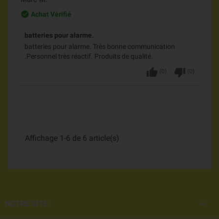
check_circle_outline
Achat Vérifié
batteries pour alarme.
batteries pour alarme. Très bonne communication
.Personnel très réactif. Produits de qualité.
thumb_up
thumb_down
(
0
)
(
0
)
Affichage 1-6 de 6 article(s)

NOTRE SITE