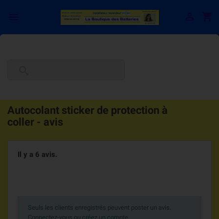

shopping_cart


Autocolant sticker de protection à
coller - avis
Il y a 6 avis.
Seuls les clients enregistrés peuvent poster un avis.
Connectez-vous ou créez un compte
.