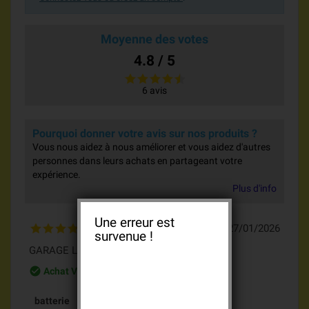
Moyenne des votes
4.8 / 5
6 avis
Pourquoi donner votre avis sur nos produits ?
Vous nous aidez à nous améliorer et vous aidez d'autres
personnes dans leurs achats en partageant votre
expérience.
Plus d'info
Une erreur est
27/01/2026
survenue !
GARAGE L.
check_circle_outline
Achat Vérifié
batterie