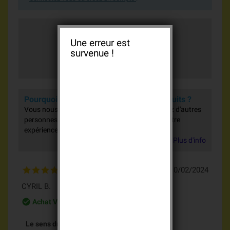
Moyenne des votes
Une erreur est
5.0 / 5
survenue !
2 avis
Pourquoi donner votre avis sur nos produits ?
Vous nous aidez à nous améliorer et vous aidez d'autres
personnes dans leurs achats en partageant votre
expérience.
Plus d'info
10/02/2024
CYRIL B.
check_circle_outline
Achat Vérifié
Le sens du service !