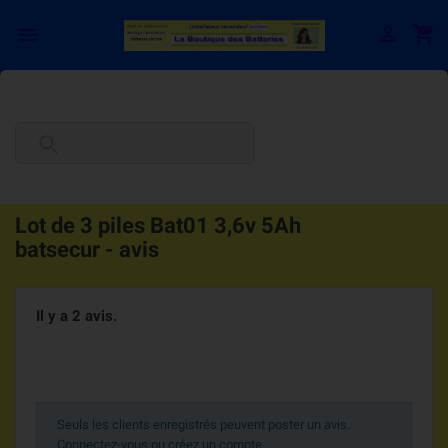

shopping_cart


Lot de 3 piles Bat01 3,6v 5Ah
batsecur - avis
Il y a 2 avis.
Seuls les clients enregistrés peuvent poster un avis.
Connectez-vous ou créez un compte
.