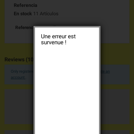
Referencia
En stock
11 Artículos
Referencias específicas
Une erreur est
survenue !
Reviews (10)
Only registered users can post a review.
Log in or create an
account
.
Average votes
5.0 / 5
15 advices