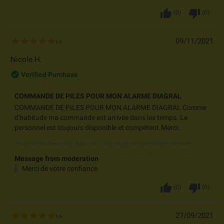
thumb_up
thumb_down
(
0
)
(
0
)
09/11/2021
5
/
5
Nicole H.
check_circle_outline
Verified Purchase
COMMANDE DE PILES POUR MON ALARME DIAGRAL
COMMANDE DE PILES POUR MON ALARME DIAGRAL Comme
d'habitude ma commande est arrivée dans les temps. Le
personnel est toujours disponible et compétent.Merci.
This review has been posted for
Lot de 10 piles alcaline Duracell Procell 9 volts 6LR61
Message from moderation
Merci de votre confiance
thumb_up
thumb_down
(
0
)
(
0
)
27/09/2021
5
/
5