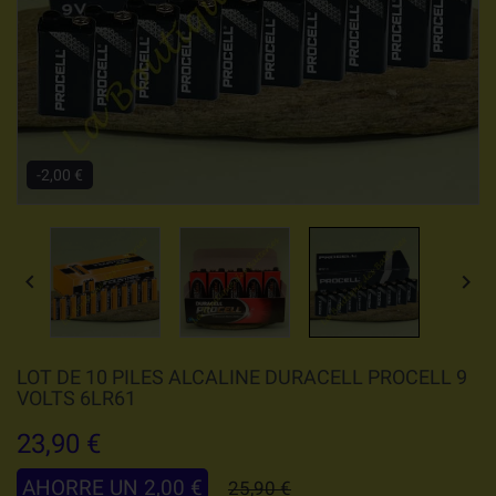
-2,00 €


LOT DE 10 PILES ALCALINE DURACELL PROCELL 9
VOLTS 6LR61
23,90 €
AHORRE UN 2,00 €
25,90 €