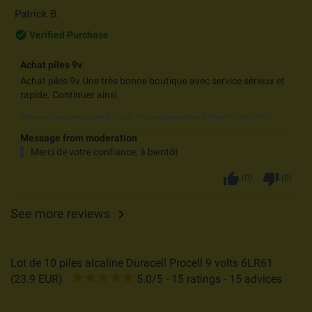
Patrick B.
check_circle_outline
Verified Purchase
Achat piles 9v
Achat piles 9v Une très bonne boutique avec service sérieux et
rapide. Continuer ainsi
This review has been posted for
Lot de 10 piles alcaline Duracell Procell 9 volts 6LR61
Message from moderation
Merci de votre confiance, à bientôt
thumb_up
thumb_down
(
0
)
(
0
)
See more reviews

Lot de 10 piles alcaline Duracell Procell 9 volts 6LR61
(
23.9
EUR
)
5.0
/
5
-
15
ratings -
15
advices