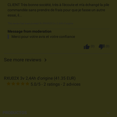
CLIENT Très bonne société, très à l'écoute et m'a échangé la pile
commandée sans prendre de frais pour que je fasse un autre
essai, il...
This review has been posted for
RXU02X 3v 2,4Ah d'origine
Message from moderation
Merci pour votre avis et votre confiance
thumb_up
thumb_down
(
0
)
(
0
)
See more reviews

RXU02X 3v 2,4Ah d'origine
(
41.35
EUR
)
5.0
/
5
-
2
ratings -
2
advices

PRODUCTOS