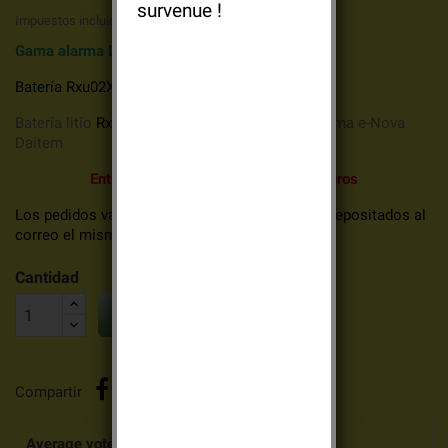
survenue !
Impuestos incluidos
Gama alarma
DAITEM e-Nova
Batería Rxu02X para alarma Daitem
Batería litio
Rxu02X
3v 2,4Ah
de origen
para alarma e-Nova
Daitem
Entrega gratuita por encima de 69 euros
Los pedidos validados antes de las 14h00 son depositados al
correo el mismo día.
Cantidad

AÑADIR AL CARRITO
Compartir
Average votes for this product