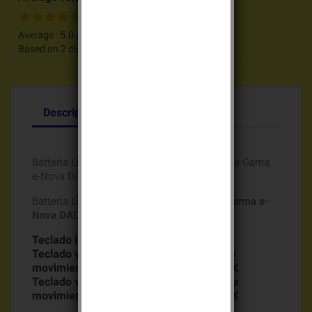
Average :
5.0
/
5
Based on
2
customers advices.
Descripción
Detalles del producto
Batteria Litio Rxu02X 3v 2,4Ah de origen para Gama
e-Nova DAITEM
Batteria Litio Batli26 3v 2,4Ah para gama
Alarma e-
Nova DAITEM
Teclado interior de comando SH630AX
Teclado vocal de interior con detector de
movimiento y lector de tarjetas SH640AX
Teclado vocal de exterior con detector de
movimiento y lector de tarjetas SH650AX