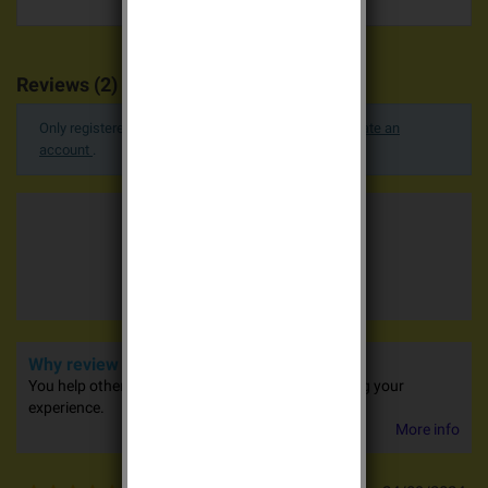
Reviews (2)
Only registered users can post a review.
Log in or create an
account
.
Average votes
5.0 / 5
2 advices
Why review our products?
You help other people in their purchases by sharing your
experience.
More info