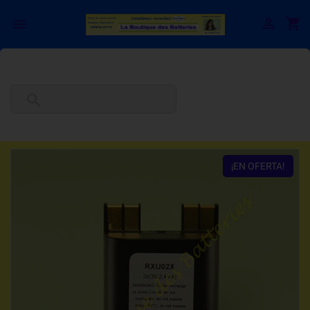

shopping_cart


¡EN OFERTA!