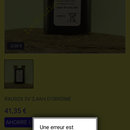
-2,00 €
RXU02X 3V 2,4AH D'ORIGINE
41,35 €
AHORRE UN 2,00 €
43,35 €
Une erreur est