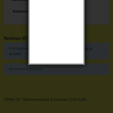
Referencias específicas
Reviews (0)
Only registered users can post a review.
Log in or create an
account
.
No reviews at this time.
DP8615X Télécommande 4 touches
(
149
EUR
)