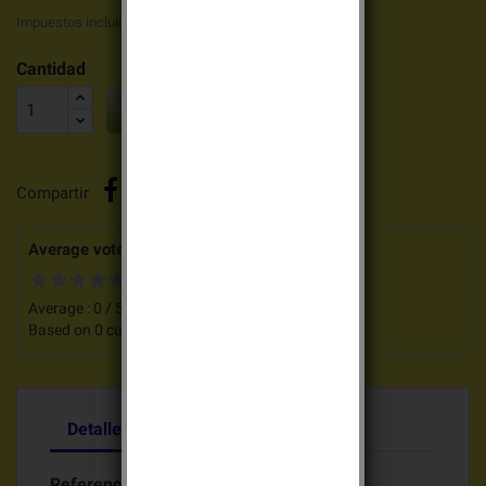
Impuestos incluidos
Cantidad

AÑADIR AL CARRITO
Compartir
Average votes for this product
Average :
0
/
5
Based on
0
customers advices.
Detalles del producto
Adjuntos
Referencia
DP8615X